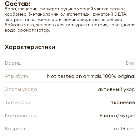
Состав:
Вода, глицерин, фильтрат муцина черной улитки, этанол,
карбомер, 3-этаноламин, олигопептид-1, динатрий ЭДТА,
экстракт алоэ, жимолости, ламинарии, вяза, шлемника
байкальского, зеленого чая, гиалуронат натрия, лавандовая
вода, ароматизатор.
Нажимая кнопку «Оформить», я даю своё согласие
на обработку моих персональных данных, в
Нажимая кнопку «Отправить», я даю своё согласие
Характеристики
соответствии с Федеральным законом от
на обработку моих персональных данных, в
27.07.2006 года № 152-ФЗ «О персональных
соответствии с Федеральным законом от
данных», на условиях и для целей, определённых в
27.07.2006 года № 152-ФЗ «О персональных
Бренд
Ekel
Согласии на обработку
персональных данных
данных», на условиях и для целей, определённых в
Заполняя форму я даю свое согласие на email
Согласии на обработку
персональных данных
Атрибуты
Not tested on animals, 100% original
рассылку
Заполняя форму я даю свое согласие на email
рассылку
Этапы ухода
активный уход
Оформить
Тип маски
тканевые
Отправить
Компоненты
Улитка/муцин
Возраст
от 16 лет