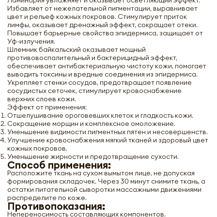
Ламинария увлажняет и оказывает осветляющий эффект.
Избавляет от нежелательной пигментации, выравнивает
цвет и рельеф кожных покровов. Стимулирует приток
лимфы, оказывает дренажный эффект, сокращает отеки.
Повышает барьерные свойства эпидермиса, защищает от
Уф-излучения.
Шлемник байкальский оказывает мощный
противовоспалительный и бактерицидный эффект,
обеспечивает антибактериальную чистоту кожи, помогает
выводить токсины и вредные соединения из эпидермиса.
Укрепляет стенки сосудов, предотвращает появление
сосудистых сеточек, стимулирует кровоснабжение
верхних слоев кожи.
Эффект от применения:
Отшелушивание ороговевших клеток и гладкость кожи.
Сокращение морщин и комплексное омоложение.
Уменьшение видимости пигментных пятен и несовершенств.
Улучшение кровоснабжения мягкий тканей и здоровый цвет
кожных покровов.
Уменьшение жирности и предотвращение сухости.
Способ применения:
Тканевая маска для лица с муцином
черной улитки Black Snail Ultra
Расположите ткань на сухом вымытом лице, не допуская
Hydrating Essence Mask Ekel 25г
формирования складочек. Через 30 минут снимите ткань, а
остатки питательной сыворотки массажными движениями
распределите по коже.
-
+
Противопоказания:
Непереносимость составляющих компонентов.