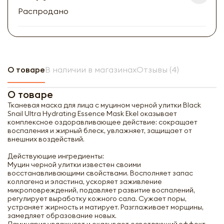
Распродано
О товаре
В наличии в магазинах
Отзывы (4)
О товаре
Тканевая маска для лица с муцином черной улитки Black
Snail Ultra Hydrating Essence Mask Ekel оказывает
комплексное оздоравливающее действие: сокращает
воспаления и жирный блеск, увлажняет, защищает от
внешних воздействий.
Действующие ингредиенты:
Муцин черной улитки известен своими
восстанавливающими свойствами. Восполняет запас
коллагена и эластина, ускоряет заживление
микроповреждений, подавляет развитие воспалений,
регулирует выработку кожного сала. Сужает поры,
устраняет жирность и матирует. Разглаживает морщины,
замедляет образование новых.