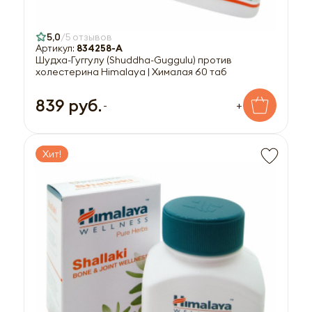
5,0
5 отзывов
Артикул:
834258-A
Шудха-Гуггулу (Shuddha-Guggulu) против
холестерина Himalaya | Хималая 60 таб
839 руб.
-
+
Хит!