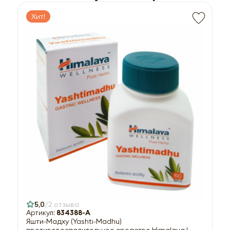
Хит!
5,0
2 отзыва
Артикул:
834388-A
Яшти-Мадху (Yashti-Madhu)
противовоспалительное средство Himalaya |