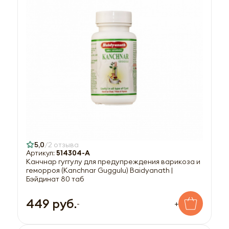
5,0
2 отзыва
Артикул:
514304-A
Канчнар гуггулу для предупреждения варикоза и
геморроя (Kanchnar Guggulu) Baidyanath |
Бэйдинат 80 таб
449 руб.
-
+