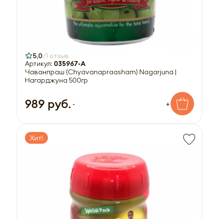
5,0
1 отзыв
Артикул:
035967-A
Чаванпраш (Chyavanapraasham) Nagarjuna |
Нагарджуна 500гр
989 руб.
-
+
Хит!