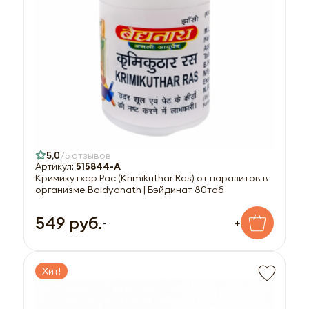
5,0
5 отзывов
Артикул:
515844-A
Кримикутхар Рас (Krimikuthar Ras) от паразитов в
организме Baidyanath | Бэйдинат 80таб
549 руб.
-
+
Хит!