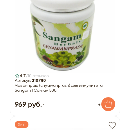
4,7
10 отзывов
Артикул:
210780
Чаванпраш (chyawanprash) для иммунитета
Sangam | Сангам 500г
969 руб.
-
+
Хит!