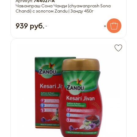
Артикул:
744027-A
Чаванпраш Сона Чанди (chyawanprash Sona
Chandi) с золотом Zandu | Занду 450г
939 руб.
-
+