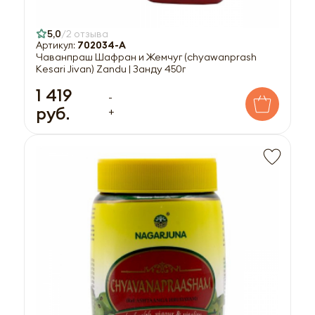
5,0
2 отзыва
Артикул:
702034-A
Чаванпраш Шафран и Жемчуг (chyawanprash
Kesari Jivan) Zandu | Занду 450г
1 419
-
руб.
+