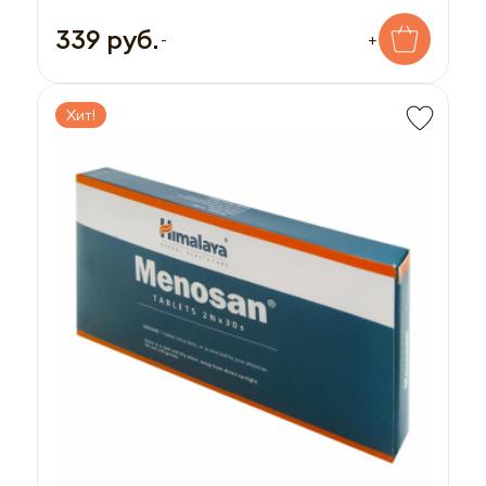
339 руб.
-
+
Хит!