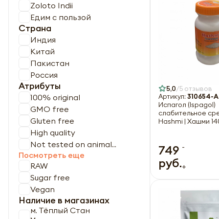
Zoloto Indii
Едим с пользой
Страна
Индия
Китай
Пакистан
Россия
Атрибуты
5,0
5 отзывов
100% original
Артикул:
310654-A
Испагол (Ispagol)
GMO free
слабительное ср
Gluten free
Hashmi | Хашми 14
High quality
Not tested on animal...
-
749
Посмотреть еще
руб.
RAW
+
Sugar free
Vegan
Наличие в магазинах
м. Тёплый Стан