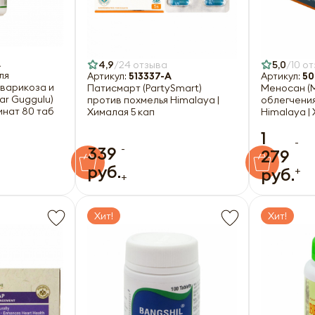
A
4,9
24 отзыва
5,0
10 о
ля
Артикул:
513337-A
Артикул:
50
варикоза и
Патисмарт (PartySmart)
Меносан (
ar Guggulu)
против похмелья Himalaya |
облегчени
инат 80 таб
Хималая 5 кап
Himalaya |
1
-
-
339
279
руб.
+
руб.
+
Хит!
Хит!