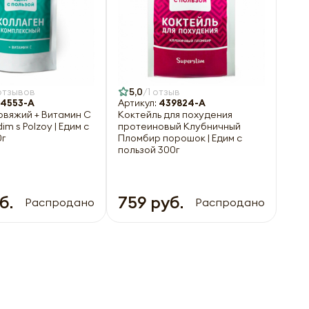
отзывов
5,0
1 отзыв
4553-A
Артикул:
439824-A
овяжий + Витамин С
Коктейль для похудения
m s Polzoy | Едим с
протеиновый Клубничный
0г
Пломбир порошок | Едим с
пользой 300г
б.
759 руб.
Распродано
Распродано