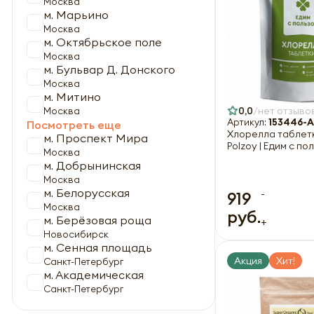
Москва
м. Марьино
Москва
м. Октябрьское поле
Москва
м. Бульвар Д. Донского
Москва
м. Митино
0,0
нет отзыво
Москва
Артикул:
153446-A
Посмотреть еще
Хлорелла таблетк
м. Проспект Мира
Polzoy | Едим с по
Москва
м. Добрынинская
Москва
м. Белорусская
-
919
Москва
руб.
м. Берёзовая роща
+
Новосибирск
м. Сенная площадь
Акция
Хит!
Санкт-Петербург
м. Академическая
Санкт-Петербург