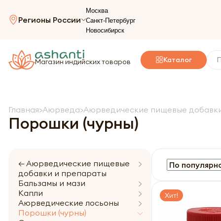
Москва
Регионы России
Санкт-Петербург
Новосибирск
Каталог
Магазин индийских товаров
Главная
Аюрведа
Аюрведические пищевые добавки
Порошки (чурны)
← Аюрведические пищевые
добавки и препараты
Бальзамы и мази
Капли
Хит!
Аюрведические лосьоны
Порошки (чурны)