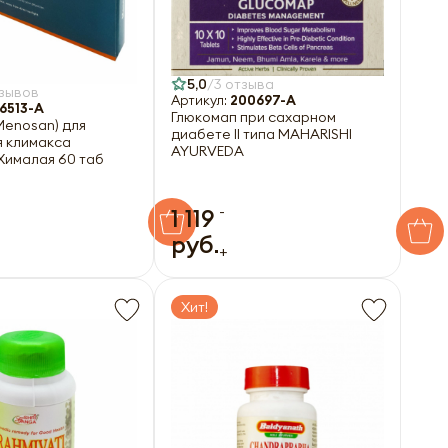
5,0
3 отзыва
тзывов
Артикул:
200697-A
6513-A
Глюкомап при сахарном
Menosan) для
диабете II типа MAHARISHI
я климакса
AYURVEDA
 Хималая 60 таб
-
1 119
руб.
+
Хит!