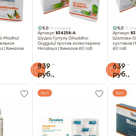
5,0
5 отзывов
5,0
3 от
A
Артикул:
834258-A
Артикул:
83
ti-Madhu)
Шудха-Гуггулу (Shuddha-
Шаллаки (Sh
ельное
Guggulu) против холестерина
суставов H
a | Хималая
Himalaya | Хималая 60 таб
60 таб
-
-
839
639
руб.
руб.
+
+
Хит!
Хит!