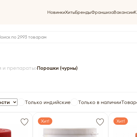
Новинки
Хиты
Бренды
Франшиза
Вакансии
К
 и препараты
Порошки (чурны)
Только индийские
Только в наличии
Товар
Хит!
Хит!