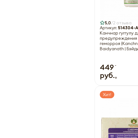
5,0
2 отзыва
Артикул:
514304-
Канчнар гуггулу д
предупреждения 
геморроя (Kanchn
Baidyanath | Бэйд
-
449
руб.
+
Хит!