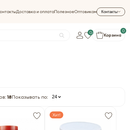
онтакты
Доставка и оплата
Полезное
Оптовикам
Контакты
0
0
Корзина
ов:
18
Показывать по:
Хит!