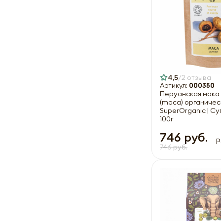
4,5
2 отзыва
Артикул:
000350
Перуанская мака
(maca) органичес
SuperOrganic | С
100г
746 руб.
Р
746 руб.