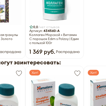
0,0
нет отзывов
Артикул:
434560-A
ая гранулы
Коллаген Морской + Витамин
) Золото
С порошок Edim s Polzoy | Едим
с пользой 100г
1 369 руб.
аспродано
Распродано
могут заинтересовать:
Хит!
Хит!