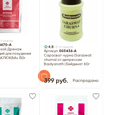
отзывов
8670-A
4,8
6 отзывов
льзой Дренаж
Артикул:
003436-A
ий для похудения
Сарасват чурна (Saraswat
КЛЮКВА» 150г
churna) от депрессии
Baidyanath | Бэйдинат 60г
399 руб.
Распродано