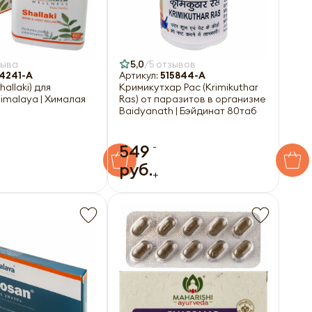
зыва
5,0
5 отзывов
4241-A
Артикул:
515844-A
allaki) для
Кримикутхар Рас (Krimikuthar
imalaya | Хималая
Ras) от паразитов в организме
Baidyanath | Бэйдинат 80таб
-
549
руб.
+