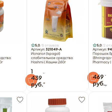
5,0
8 отзывов
5,0
2 от
Артикул:
321049-A
Артикул:
94
Испагол (Ispagol)
Порошок Б
едство
слабительное средство
(Bhringraja
0г
Hashmi | Хашми 260г
Pharmacy |
1
-
-
469
439
руб.
+
руб.
+