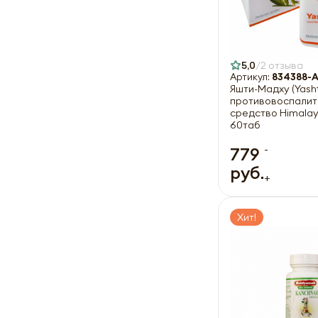
5,0
2 отзыва
Артикул:
834388-
Яшти-Мадху (Yash
противовоспалит
средство Himalay
60таб
-
779
руб.
+
Хит!