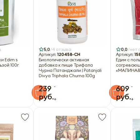
в
5,0
4 отзыва
0,0
нет 
Артикул:
120458-CH
Артикул:
15
и Edim s
Биологически активная
Едим с по
льзой 100г
добавка к пище Трифала
согревающ
Чурна Патанджали | Patanjali
«МАЛИНА&
Divya Triphala Churna 100g
-
-
239
609
руб.
руб.
+
+