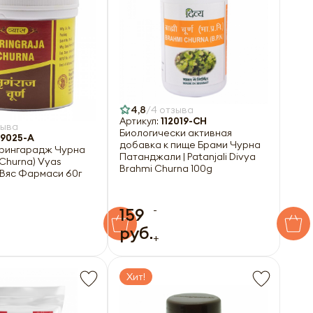
4,8
4 отзыва
Артикул:
112019-CH
зыва
Биологически активная
9025-A
добавка к пище Брами Чурна
рингарадж Чурна
Патанджали | Patanjali Divya
 Churna) Vyas
Brahmi Churna 100g
 Вяс Фармаси 60г
-
159
руб.
+
Хит!