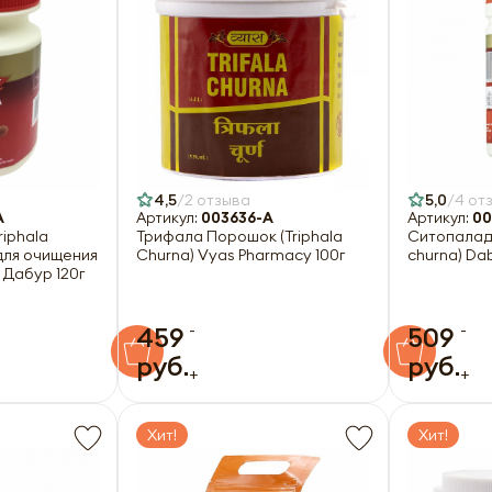
4,5
2 отзыва
5,0
4 от
A
Артикул:
003636-A
Артикул:
00
riphala
Трифала Порошок (Triphala
Ситопалади
для очищения
Churna) Vyas Pharmacy 100г
churna) Dab
 Дабур 120г
-
-
459
509
руб.
руб.
+
+
Хит!
Хит!