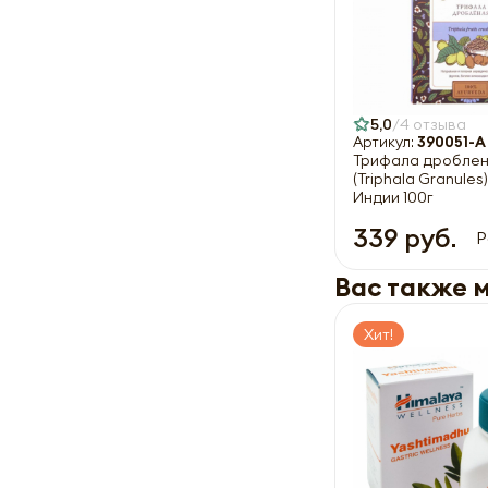
5,0
4 отзыва
Артикул:
390051-A
Трифала дроблен
(Triphala Granules
Индии 100г
339 руб.
Р
Вас также 
Хит!