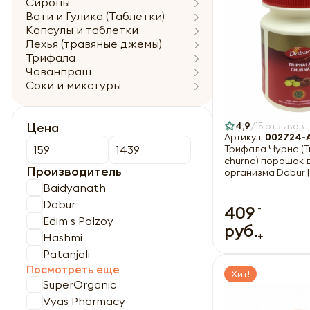
Сиропы
Вати и Гулика (Таблетки)
Капсулы и таблетки
Лехья (травяные джемы)
Трифала
Чаванпраш
Соки и микстуры
4,9
15 отзывов
Цена
Артикул:
002724-
Трифала Чурна (T
churna) порошок 
Производитель
организма Dabur |
Baidyanath
Dabur
-
409
Edim s Polzoy
руб.
+
Hashmi
Patanjali
Посмотреть еще
Хит!
SuperOrganic
Vyas Pharmacy