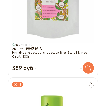
5,0
4 отзыва
Артикул:
900729-A
Ним (Neem powder) порошок Bliss Style | Блисс
Стайл 100г
389 руб.
-
+
Хит!