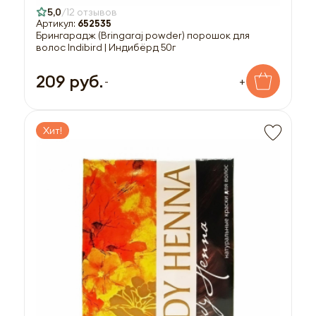
5,0
12 отзывов
Артикул:
652535
Брингарадж (Bringaraj powder) порошок для
волос Indibird | Индибёрд 50г
209 руб.
-
+
Хит!