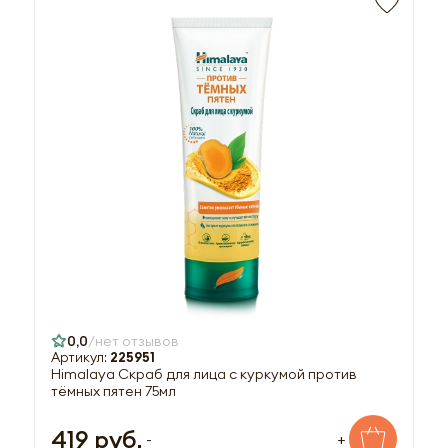
0,0
нет отзывов
Артикул:
225951
Himalaya Скраб для лица с куркумой против
тёмных пятен 75мл
419 руб.
-
+