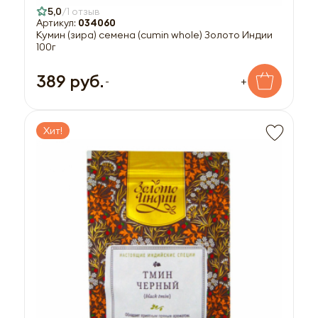
5,0
1 отзыв
Артикул:
034060
Кумин (зира) семена (cumin whole) Золото Индии
100г
389 руб.
-
+
Хит!