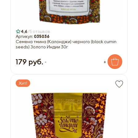
4,6
5 отзывов
Артикул:
035036
Семена тмина (Калонджи) черного (black cumin
seeds) Золото Индии 30г
179 руб.
-
+
Хит!