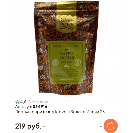
4,6
5 отзывов
Артикул:
034916
Листья карри (curry leaves) Золото Индии 25г
219 руб.
-
+