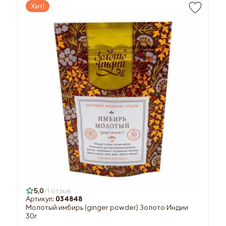
Хит!
5,0
1 отзыв
Артикул:
034848
Молотый имбирь (ginger powder) Золото Индии
30г