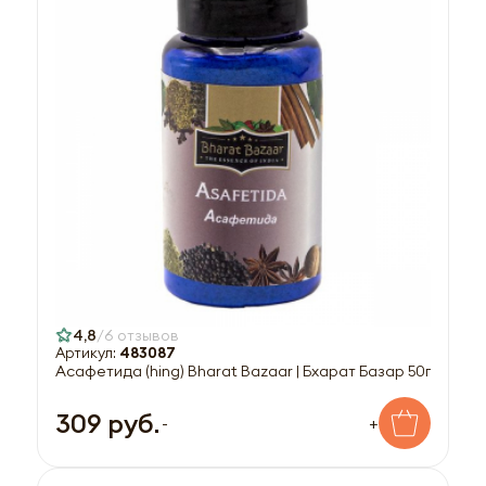
4,8
6 отзывов
Артикул:
483087
Асафетида (hing) Bharat Bazaar | Бхарат Базар 50г
309 руб.
-
+