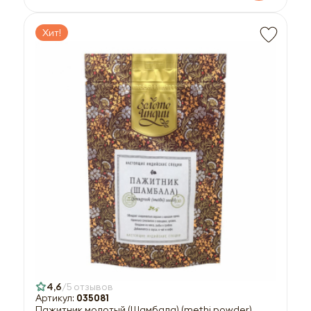
Хит!
4,6
5 отзывов
Артикул:
035081
Пажитник молотый (Шамбала) (methi powder)