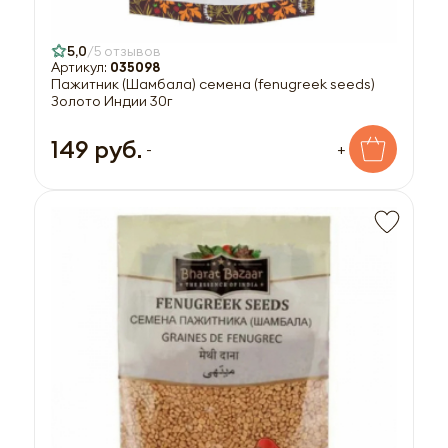
5,0
5 отзывов
Артикул:
035098
Пажитник (Шамбала) семена (fenugreek seeds)
Золото Индии 30г
149 руб.
-
+