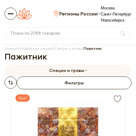
Москва
Регионы России
Санкт-Петербург
Новосибирск
Главная
Индийские специи
Специи и травы
Пажитник
Пажитник
Специи и травы
Фильтры
Хит!