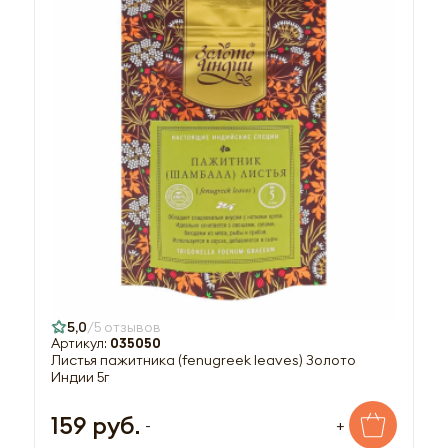
5,0
5 отзывов
Артикул:
035050
Листья пажитника (fenugreek leaves) Золото
Индии 5г
159 руб.
-
+