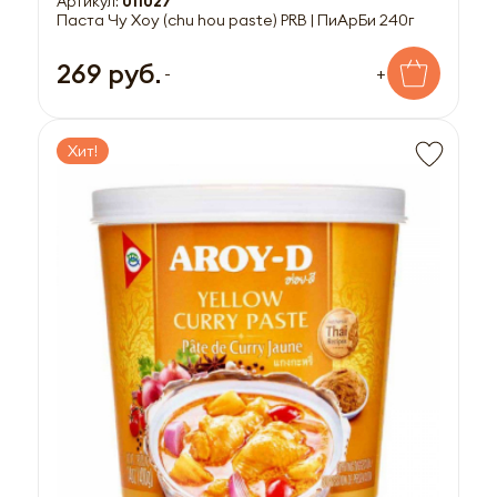
Артикул:
011027
Паста Чу Хоу (chu hou paste) PRB | ПиАрБи 240г
269 руб.
-
+
Хит!