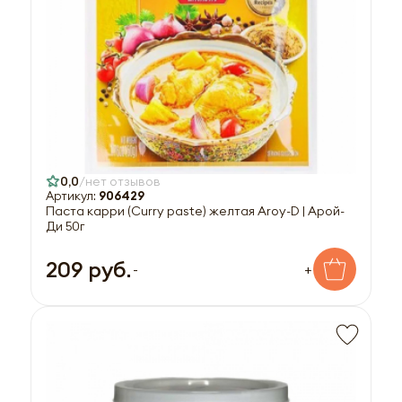
0,0
нет отзывов
Артикул:
906429
Паста карри (Curry paste) желтая Aroy-D | Арой-
Ди 50г
209 руб.
-
+