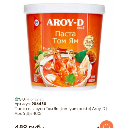
5,0
4 отзыва
Артикул:
906450
Паста для супа Том Ям (tom yum paste) Aroy-D |
Арой-Ди 400г
489 руб.
-
+