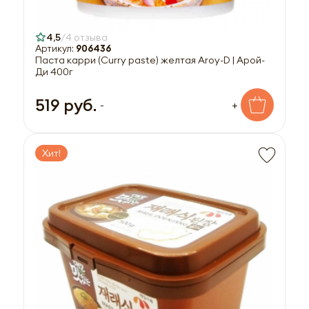
4,5
4 отзыва
Артикул:
906436
Паста карри (Curry paste) желтая Aroy-D | Арой-
Ди 400г
519 руб.
-
+
Хит!