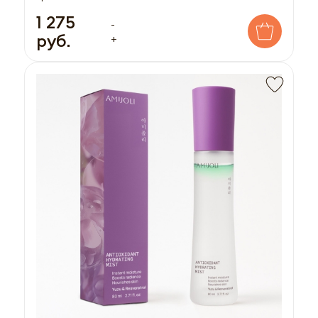
1 275
-
руб.
+