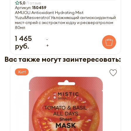
5,0
1 отзыв
Артикул:
150459
AMIJOLI Antioxidant Hydrating Mist
Yuzu&Resveratrol Увлажняющий антиоксидантный
мист-спрей c экстрактом юдзу и ресвератролом
80мл
1 465
-
руб.
+
Вас также могут заинтересовать:
Хит!