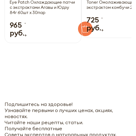
Eye Patch Охлаждающие патчи
Toner Омолаживающий 
с экстрактами Агавы и Юдзу
экстрактом комбучи 25
84г 60шт х 30пар
-
725
-
965
руб.
+
руб.
+
Подпишитесь на здоровье!
Узнавайте первыми о лучших ценах, акциях,
новостях.
Читайте наши рецепты, статьи.
Получайте бесплатные
Советы экспертов о натуральных продуктах,