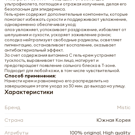
ультрафиолета, поглощая и отражая излучение, делая его
безопасным для эпидермиса.
Гель-крем содержит дополнительные компоненты, которые
помогают избежать сухости и поддерживают увлажнение,
одновременно обеспечивая уход:
алоэ увлажняет, успокаивает раздражение, избавляет от
шелушения и сухости, ускоряет заживление ранок;
солодка нейтрализует свободные радикалы, осветляет
пигментацию, останавливает воспаление, оказывает
антибактериальный эффект.
За счет содержания витамина С гель-крем устраняет
тусклость, выравнивает тон лица, матирует и
предотвращает появление сального блеска в Т-зоне.
Подходит для любой кожи, в том числе чувствительной.
Способ применения:
Нанести крем и равномерно его распределить на
завершающем этапе ухода за 30 мин. до выхода на улицу.
Характеристики
MISTIC SPF 50 PA+++ Sunblock Safety Sun
Бренд
Mistic
Facial Gel-Cream Солнцезащитный
Крем-Гель для лица с уф-фильтром
Страна
Южная Корея
"Безопасное Солнце" 50мл
Атрибуты
100% original, High quality