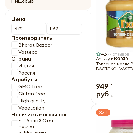
Пищевые
Цена
Производитель
Bharat Bazaar
Vasteco
4,9
7 отзывов
Страна
Артикул:
190030
Топленое масло Г
Индия
ВАСТЭКО | VASTE
Россия
Атрибуты
-
949
GMO free
руб.
Gluten free
+
High quality
Vegetarian
Хит!
Наличие в магазинах
м. Тёплый Стан
Москва
м. Марьино