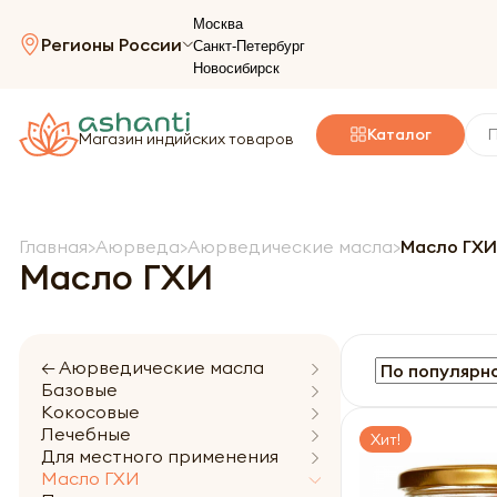
Москва
Регионы России
Санкт-Петербург
Новосибирск
Каталог
Магазин индийских товаров
Главная
Аюрведа
Аюрведические масла
Масло ГХИ
Масло ГХИ
← Аюрведические масла
Базовые
Кокосовые
Лечебные
Хит!
Для местного применения
Масло ГХИ