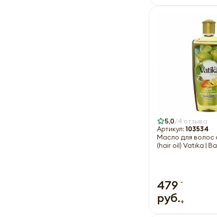
5,0
4 отзыва
Артикул:
103534
Масло для волос 
(hair oil) Vatika |
-
479
руб.
+