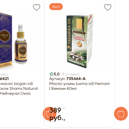
Хит!
зыва
5,0
4 отзыва
6421
Артикул:
735664-A
масло (argan oil)
Масло усьмы (usma oil) Hemani
ское Shams Natural
| Химани 60мл
с Нэйчерал Оилс
-
389
руб.
+