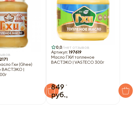
0,0
нет отзывов
Артикул:
197619
зывов
Масло ГХИ топленое
2171
ВАСТЭКО | VASTECO 300г
асло Гхи (Ghee)
е ВАСТЭКО |
00г
-
849
руб.
+