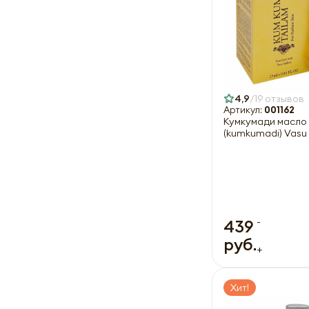
4,9
19 отзывов
Артикул:
001162
Кумкумади масло 
(kumkumadi) Vasu 
-
439
руб.
+
Хит!