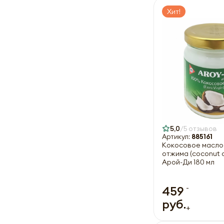
Хит!
5,0
5 отзывов
Артикул:
885161
Кокосовое масло
отжима (coconut oi
Арой-Ди 180 мл
-
459
руб.
+