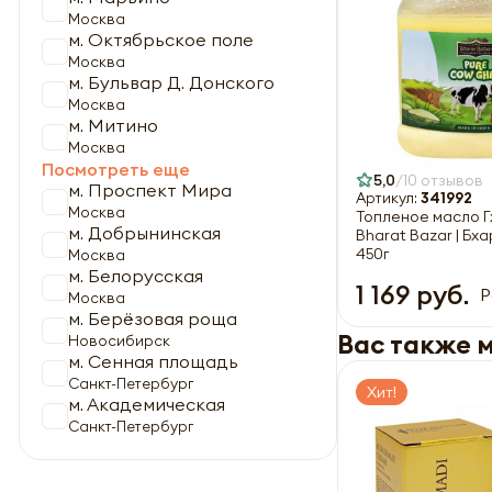
Москва
м. Октябрьское поле
Москва
м. Бульвар Д. Донского
Москва
м. Митино
Москва
Посмотреть еще
5,0
10 отзывов
м. Проспект Мира
Артикул:
341992
Москва
Топленое масло Г
м. Добрынинская
Bharat Bazar | Бх
450г
Москва
м. Белорусская
1 169 руб.
Р
Москва
м. Берёзовая роща
Вас также 
Новосибирск
м. Сенная площадь
Санкт-Петербург
Хит!
м. Академическая
Санкт-Петербург