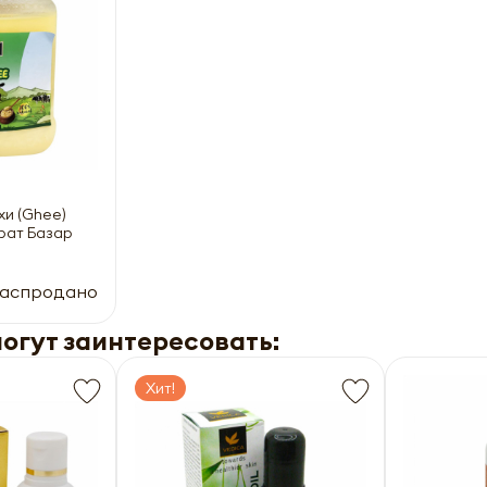
хи (Ghee)
арат Базар
аспродано
могут заинтересовать:
Хит!