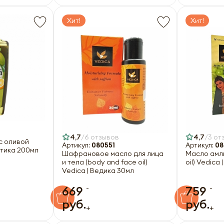
Хит!
Хит!
4,7
6 отзывов
4,7
3 от
с оливой
Артикул:
080551
Артикул:
08
 Ватика 200мл
Шафрановое масло для лица
Масло амлы
и тела (body and face oil)
oil) Vedi
Vedica | Ведика 30мл
-
-
669
759
руб.
руб.
+
+