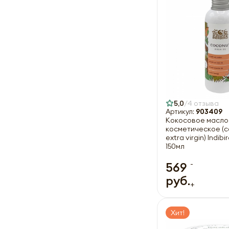
5,0
4 отзыва
Артикул:
903409
Кокосовое масло
косметическое (co
extra virgin) Indib
150мл
-
569
руб.
+
Хит!