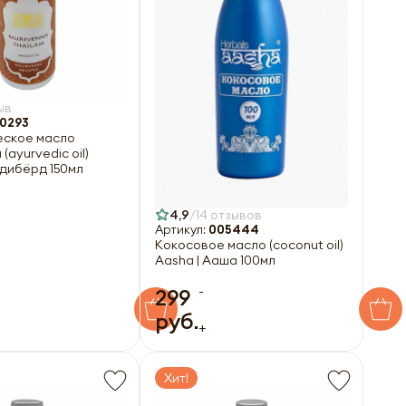
ыв
0293
ское масло
ayurvedic oil)
Индибёрд 150мл
4,9
14 отзывов
Артикул:
005444
Кокосовое масло (coconut oil)
Aasha | Ааша 100мл
-
299
руб.
+
Хит!