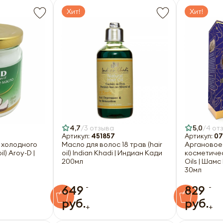
Хит!
Хит!
4,7
3 отзыва
5,0
4 от
Артикул:
451857
Артикул:
07
 холодного
Масло для волос 18 трав (hair
Аргановое 
l) Aroy-D |
oil) Indian Khadi | Индиан Кади
косметиче
200мл
Oils | Шам
30мл
-
-
649
829
руб.
руб.
+
+