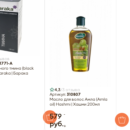
зывов
1771-A
ого тмина (black
Baraka | Барака
4,3
3 отзыва
Артикул:
310807
Масло для волос Амла (Amla
oil) Hashmi | Хашми 200мл
-
579
руб.
+