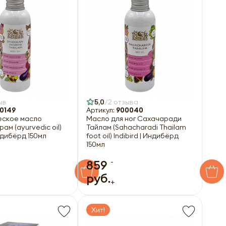
ыв
5,0
2 отзыва
0149
Артикул:
900040
ское масло
Масло для ног Сахачаради
ам (ayurvedic oil)
Тайлам (Sahacharadi Thailam
Индибёрд 150мл
foot oil) Indibird | Индибёрд
150мл
-
859
руб.
+
Хит!