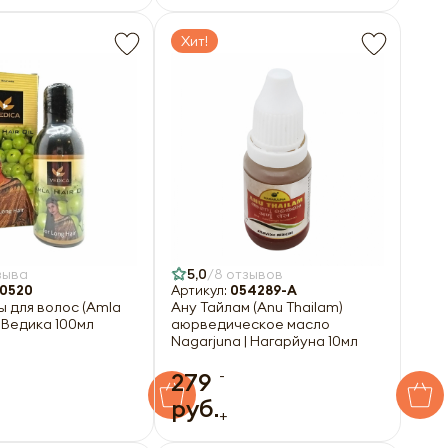
Хит!
зыва
5,0
8 отзывов
0520
Артикул:
054289-A
 для волос (Amla
Ану Тайлам (Anu Thailam)
ca | Ведика 100мл
аюрведическое масло
Nagarjuna | Нагарйуна 10мл
-
279
руб.
+