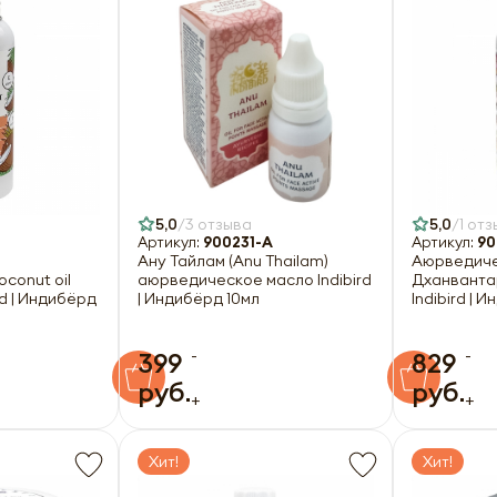
5,0
3 отзыва
5,0
1 отз
Артикул:
900231-A
Артикул:
90
Ану Тайлам (Anu Thailam)
Аюрведиче
conut oil
аюрведическое масло Indibird
Дханвантар
ird | Индибёрд
| Индибёрд 10мл
Indibird | 
-
-
399
829
руб.
руб.
+
+
Хит!
Хит!