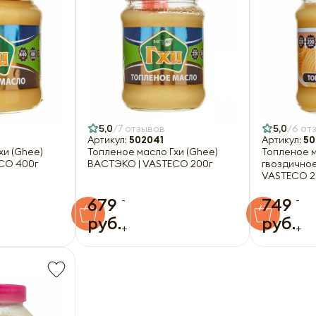
5,0
7 отзывов
5,0
6 от
Артикул:
502041
Артикул:
50
хи (Ghee)
Топленое масло Гхи (Ghee)
Топленое м
CO 400г
ВАСТЭКО | VASTECO 200г
гвоздично
VASTECO 2
-
-
679
749
руб.
руб.
+
+