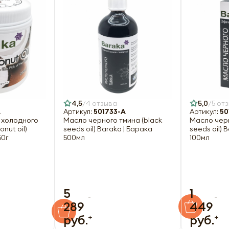
4,5
4 отзыва
5,0
5 от
A
Артикул:
501733-A
Артикул:
50
 холодного
Масло черного тмина (black
Масло черн
onut oil)
seeds oil) Baraka | Барака
seeds oil) 
50г
500мл
100мл
5
1
-
-
289
449
+
+
руб.
руб.