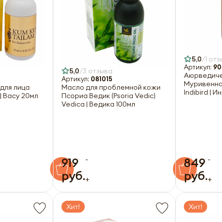
5,0
1 отз
Артикул:
90
5,0
3 отзыва
Аюрведиче
Артикул:
081015
Муривенна (
для лица
Масло для проблемной кожи
Indibird | 
| Васу 20мл
Псориа Ведик (Psoria Vedic)
Vedica | Ведика 100мл
-
-
919
849
руб.
руб.
+
+
Хит!
Хит!