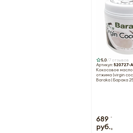
5,0
7 отзывов
Артикул:
520727-
Кокосовое масло
отжима (virgin coc
Baraka | Барака 2
-
689
руб.
+