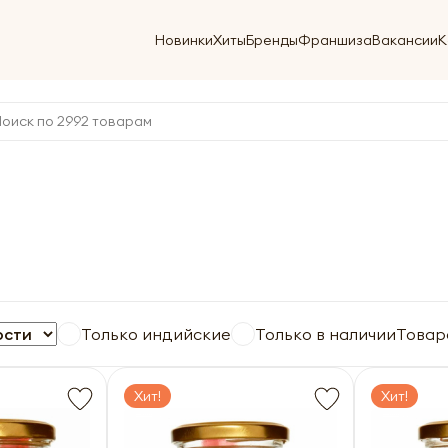
Новинки
Хиты
Бренды
Франшиза
Вакансии
К
Только индийские
Только в наличии
Товар
Хит!
Хит!