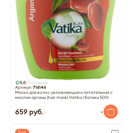
5,0
7 отзывов
Артикул:
716146
Маска для волос увлажняющая и питательная с
маслом арганы (hair mask) Vatika | Ватика 500г
659 руб.
-
+
Хит!