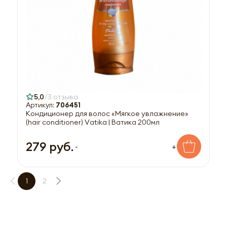
5,0
3 отзыва
Артикул:
706451
Кондиционер для волос «Мягкое увлажнение»
(hair conditioner) Vаtika | Ватика 200мл
279 руб.
-
+
1
2