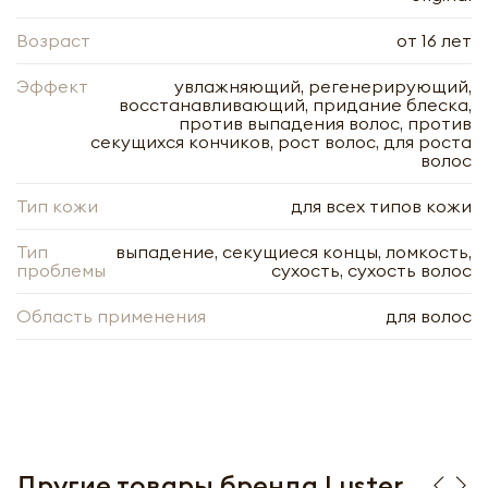
Возраст
от 16 лет
Эффект
увлажняющий, регенерирующий,
восстанавливающий, придание блеска,
Нажимая кнопку «Оформить», я даю своё согласие
против выпадения волос, против
на обработку моих персональных данных, в
Нажимая кнопку «Отправить», я даю своё согласие
секущихся кончиков, рост волос, для роста
соответствии с Федеральным законом от
на обработку моих персональных данных, в
волос
27.07.2006 года № 152-ФЗ «О персональных
соответствии с Федеральным законом от
данных», на условиях и для целей, определённых в
27.07.2006 года № 152-ФЗ «О персональных
Согласии на обработку
персональных данных
данных», на условиях и для целей, определённых в
Тип кожи
для всех типов кожи
Заполняя форму я даю свое согласие на email
Согласии на обработку
персональных данных
рассылку
Заполняя форму я даю свое согласие на email
Тип
выпадение, секущиеся концы, ломкость,
рассылку
проблемы
сухость, сухость волос
Оформить
Область применения
для волос
Отправить
Другие товары бренда Luster