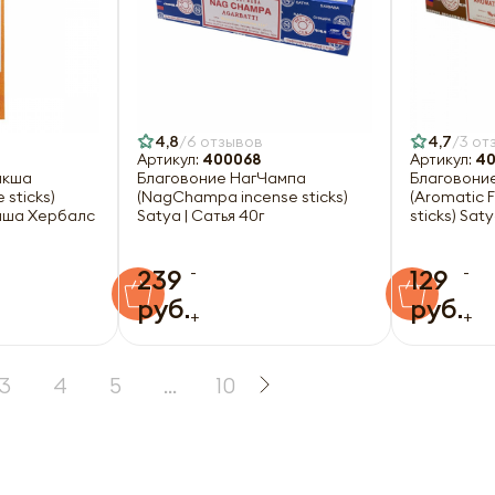
4,8
6 отзывов
4,7
3 от
Артикул:
400068
Артикул:
40
акша
Благовоние НагЧампа
Благовони
 sticks)
(NagChampa incense sticks)
(Aromatic 
Ааша Хербалс
Satya | Сатья 40г
sticks) Saty
-
-
239
129
руб.
руб.
+
+
3
4
5
...
10