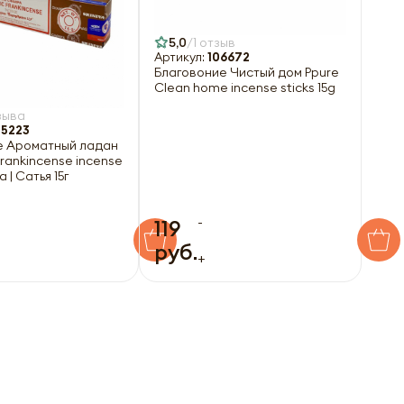
5,0
1 отзыв
Артикул:
106672
Благовоние Чистый дом Ppure
Clean home incense sticks 15g
зыва
5223
е Ароматный ладан
Frankincense incense
a | Сатья 15г
-
119
руб.
+