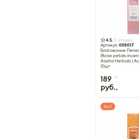
4,5
2 отзыва
Артикул:
005017
Благовоние Лепе
(Rose petals incen
Aasha Herbals | 
10шт
-
189
руб.
+
Хит!