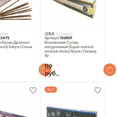
зывов
5,0
2 отзыва
2475
Артикул:
106559
е Кровь Дракона
Благовоние Супер
ood) Satya | Сатья
натуральный (Super natural
incense sticks) Ppure | Пипьюр
15г
-
119
руб.
+
Хит!