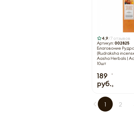
4,9
7 отзывов
Артикул:
002825
Благовоние Рудр
(Rudraksha incense
Aasha Herbals | 
10шт
-
189
руб.
+
1
2