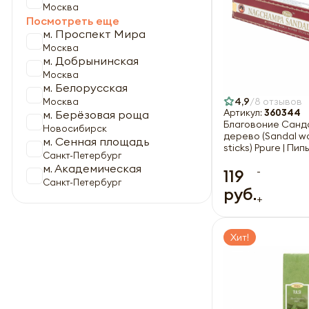
Москва
Посмотреть еще
м. Проспект Мира
Москва
м. Добрынинская
Москва
м. Белорусская
4,9
8 отзывов
Москва
Артикул:
360344
м. Берёзовая роща
Благовоние Санд
Новосибирск
дерево (Sandal w
м. Сенная площадь
sticks) Ppure | Пип
Санкт-Петербург
м. Академическая
-
119
Санкт-Петербург
руб.
+
Хит!