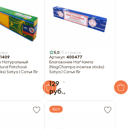
зыва
5,0
11 отзывов
1409
Артикул:
400477
е Натуральный
Благовоние НагЧампа
ural Patchouli
(NagChampa incense sticks)
ks) Satya | Сатья 15г
Satya | Сатья 15г
-
129
руб.
+
Хит!