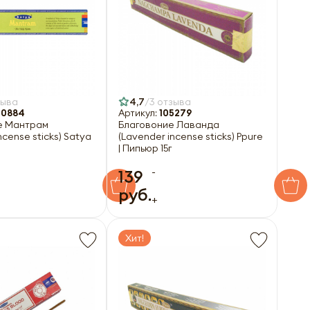
зыва
4,7
3 отзыва
0884
Артикул:
105279
е Мантрам
Благовоние Лаванда
cense sticks) Satya
(Lavender incense sticks) Ppure
| Пипьюр 15г
-
139
руб.
+
Хит!