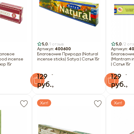
5,0
1 отзыв
5,0
2 от
Артикул:
400600
Артикул:
40
аловое
Благовоние Природа (Natural
Благовони
ood incense
incense sticks) Satya | Сатья 15г
(Mantram in
ьюр 15г
| Сатья 15г
-
-
129
129
руб.
руб.
+
+
Хит!
Хит!