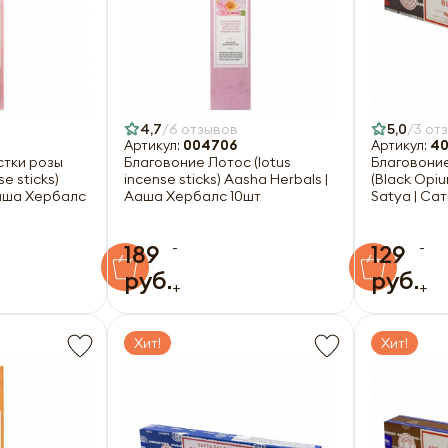
4,7
6 отзывов
5,0
3 от
Артикул:
004706
Артикул:
40
стки розы
Благовоние Лотос (lotus
Благовони
se sticks)
incense sticks) Aasha Herbals |
(Black Opiu
Ааша Хербалс
Ааша Хербалс 10шт
Satya | Сать
-
-
189
129
руб.
руб.
+
+
Хит!
Хит!