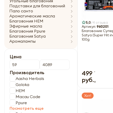
Угольные благовония
Подставки для благовоний
Пало санто
Ароматические масла
Благовония HEM
5,0
4 отзыва
Эфирные масла
Артикул:
960201
Благовония Ppure
Благовоние Супер
Satya (Super Hit in
Благовония Satya
100g
Аромалампы
Цена
-
499
Производитель
Aasha Herbals
руб.
+
Goloka
HEM
Хит!
Macau Code
Ppure
Посмотреть еще