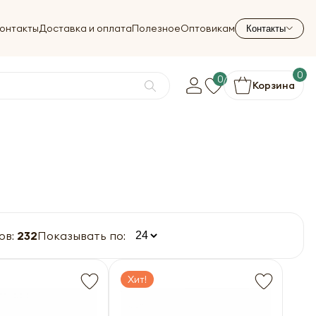
онтакты
Доставка и оплата
Полезное
Оптовикам
Контакты
0
0
Корзина
ов:
232
Показывать по:
Хит!