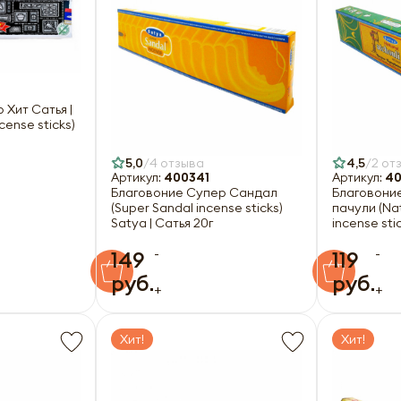
 Хит Сатья |
cense sticks)
5,0
4 отзыва
4,5
2 от
Артикул:
400341
Артикул:
40
Благовоние Супер Сандал
Благовони
(Super Sandal incense sticks)
пачули (Nat
Satya | Сатья 20г
incense stic
-
-
149
119
руб.
руб.
+
+
Хит!
Хит!