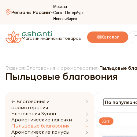
Москва
Регионы России
Санкт-Петербург
Новосибирск
Каталог
Магазин индийских товаров
Главная
Благовония и ароматерапия
Пыльцовые бла
Пыльцовые благовония
← Благовония и
ароматерапия
Благовония Synaa
Ароматические палочки
Хит!
Пыльцовые благовония
Ароматические конусы