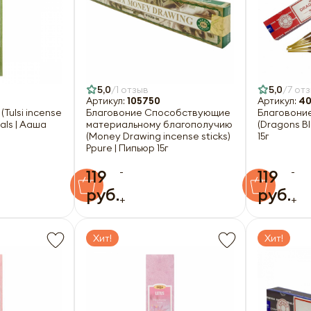
5,0
1 отзыв
5,0
7 от
Артикул:
105750
Артикул:
40
Tulsi incense
Благовоние Способствующие
Благовони
als | Ааша
материальному благополучию
(Dragons Bl
(Money Drawing incense sticks)
15г
Ppure | Пипьюр 15г
-
-
119
119
руб.
руб.
+
+
Хит!
Хит!