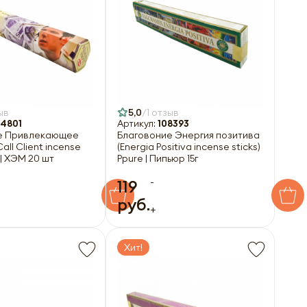
ыв
5,0
1 отзыв
4801
Артикул:
108393
е Привлекающее
Благовоние Энергия позитива
all Client incense
(Energia Positiva incense sticks)
 | ХЭМ 20 шт
Ppure | Пипьюр 15г
-
119
руб.
+
Хит!