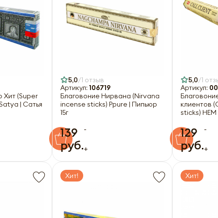
5,0
1 отзыв
5,0
1 отз
Артикул:
106719
Артикул:
00
 Хит (Super
Благовоние Нирвана (Nirvana
Благовони
 Satya | Сатья
incense sticks) Ppure | Пипьюр
клиентов (C
15г
sticks) HEM
-
-
139
129
руб.
руб.
+
+
Хит!
Хит!