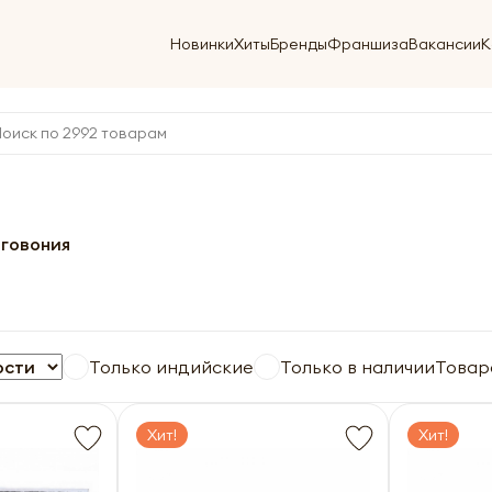
Новинки
Хиты
Бренды
Франшиза
Вакансии
К
говония
Только индийские
Только в наличии
Товар
Хит!
Хит!