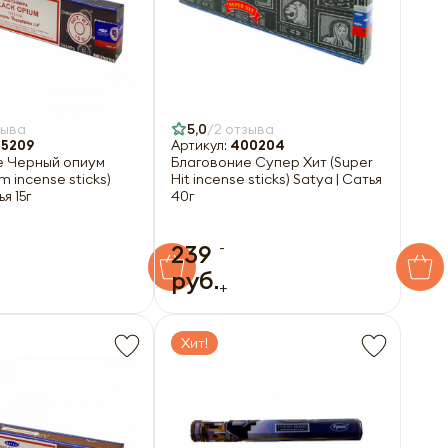
зыва
5,0
2 отзыва
5209
Артикул:
400204
е Черный опиум
Благовоние Супер Хит (Super
m incense sticks)
Hit incense sticks) Satya | Сатья
я 15г
40г
-
239
руб.
+
Хит!