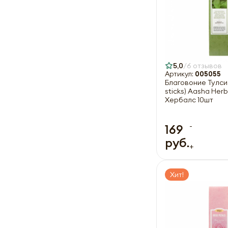
5,0
6 отзывов
Артикул:
005055
Благовоние Тулси (
sticks) Aasha Herb
Хербалс 10шт
-
169
руб.
+
Хит!