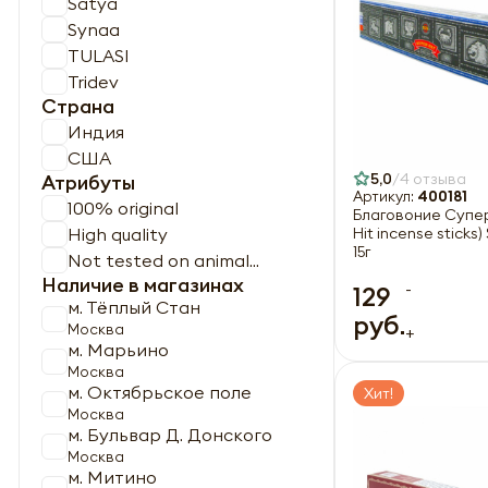
Satya
Synaa
TULASI
Tridev
Страна
Индия
США
5,0
4 отзыва
Атрибуты
Артикул:
400181
100% original
Благовоние Супер
High quality
Hit incense sticks)
15г
Not tested on animal...
Наличие в магазинах
-
129
м. Тёплый Стан
руб.
Москва
+
м. Марьино
Москва
м. Октябрьское поле
Хит!
Москва
м. Бульвар Д. Донского
Москва
м. Митино