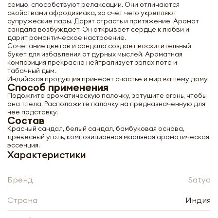
семью, способствуют релаксации. Они отличаются
свойствами афродизиака, за счет чего укрепляют
супружеские пары. Дарят страсть и притяжение. Аромат
сандала возбуждает. Он открывает сердце к любви и
дарит романтическое настроение.
Сочетание цветов и сандала создает восхитительный
букет для избавления от дурных мыслей. Ароматная
композиция прекрасно нейтрализует запах пота и
табачный дым.
Благовоние Супер Хит Сатья | Satya
Индийская продукция принесет счастье и мир вашему дому.
(Super Hit incense sticks) 100g
Способ применения
Подожгите ароматическую палочку, затушите огонь, чтобы
-
+
она тлела. Расположите палочку на предназначенную для
нее подставку.
Состав
Красный сандал, белый сандал, бамбуковая основа,
древесный уголь, композиционная масляная ароматическая
эссенция.
Характеристики
Нажимая кнопку «Оформить», я даю своё согласие
Бренд
Satya
на обработку моих персональных данных, в
соответствии с Федеральным законом от
Нажимая кнопку «Отправить», я даю своё согласие
Страна
Индия
27.07.2006 года № 152-ФЗ «О персональных
на обработку моих персональных данных, в
данных», на условиях и для целей, определённых в
соответствии с Федеральным законом от