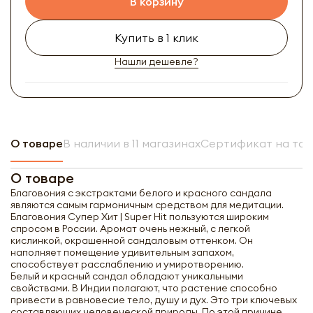
В корзину
Купить в 1 клик
Нашли дешевле?
О товаре
В наличии в 11 магазинах
Сертификат на то
О товаре
Благовония с экстрактами белого и красного сандала
являются самым гармоничным средством для медитации.
Благовония Супер Хит | Super Hit пользуются широким
спросом в России. Аромат очень нежный, с легкой
кислинкой, окрашенной сандаловым оттенком. Он
наполняет помещение удивительным запахом,
способствует расслаблению и умиротворению.
Белый и красный сандал обладают уникальными
свойствами. В Индии полагают, что растение способно
привести в равновесие тело, душу и дух. Это три ключевых
составляющих человеческой природы. По этой причине