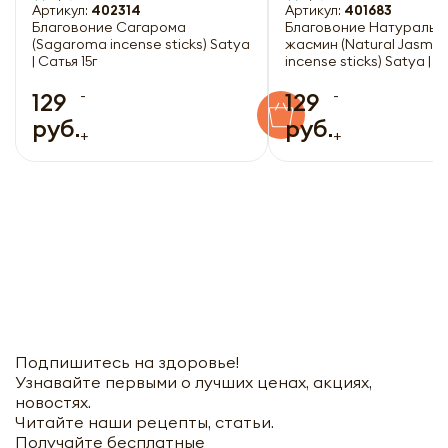
Артикул:
402314
Артикул:
401683
Благовоние Сагарома
Благовоние Натуральн
(Sagaroma incense sticks) Satya
жасмин (Natural Jasmin
| Сатья 15г
incense sticks) Satya | С
-
-
129
129
руб.
руб.
+
+
Подпишитесь на здоровье!
Узнавайте первыми о лучших ценах, акциях,
новостях.
Читайте наши рецепты, статьи.
Получайте бесплатные