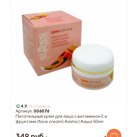
4,9
8 отзывов
Артикул:
006076
Питательный крем для лица с витамином Е и
фруктами (face cream) Aasha | Ааша 50мл
349 руб.
-
+