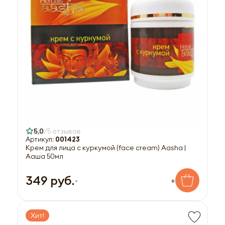
5,0
5 отзывов
Артикул:
001423
Крем для лица с куркумой (face cream) Aasha |
Ааша 50мл
349 руб.
-
+
Хит!