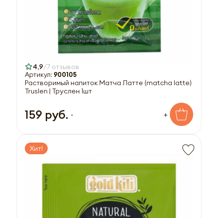
4,9
7 отзывов
Артикул:
900105
Растворимый напиток Матча Латте (matcha latte)
Truslen | Труслен 1шт
159 руб.
-
+
Хит!