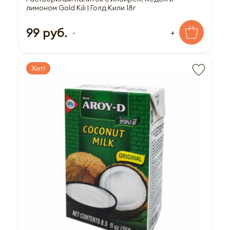
лимоном Gold Kili | Голд Кили 18г
99 руб.
-
+
Хит!