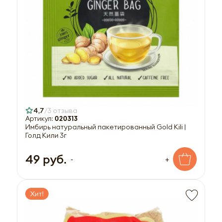
4,7
3 отзыва
Артикул:
020313
Имбирь натуральный пакетированный Gold Kili |
Голд Кили 3г
49 руб.
-
+
Хит!