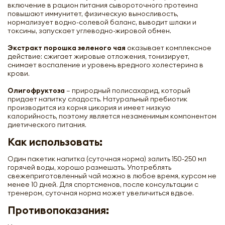
включение в рацион питания сывороточного протеина
повышают иммунитет, физическую выносливость,
нормализует водно-солевой баланс, выводит шлаки и
токсины, запускает углеводно-жировой обмен.
Экстракт порошка зеленого чая
оказывает комплексное
действие: сжигает жировые отложения, тонизирует,
снимает воспаление и уровень вредного холестерина в
крови.
Олигофруктоза
– природный полисахарид, который
придает напитку сладость. Натуральный пребиотик
производится из корня цикория и имеет низкую
калорийность, поэтому является незаменимым компонентом
диетического питания.
Как использовать:
Один пакетик напитка (суточная норма) залить 150-250 мл
горячей воды, хорошо размешать. Употреблять
Растворимый напиток Матча Латте
свежеприготовленный чай можно в любое время, курсом не
(matcha latte) Truslen | Труслен 1шт
менее 10 дней. Для спортсменов, после консультации с
тренером, суточная норма может увеличиться вдвое.
-
+
Противопоказания: