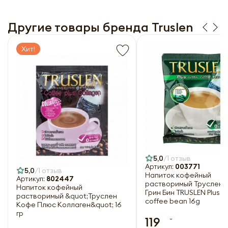
Другие товары бренда Truslen
Хит!
5,0
1 отзыв
Артикул:
003771
5,0
1 отзыв
Напиток кофейный
Артикул:
802447
растворимый Труслен 
Напиток кофейный
Грин Бин TRUSLEN Plus g
растворимый &quot;Труслен
coffee bean 16g
Кофе Плюс Коллаген&quot; 16
гр
-
119