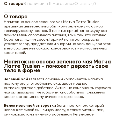
О товаре
В наличии в 11 магазинах
Отзывы (7)
О товаре
Напиток на основе зеленого чая Матча Латте Truslen –
идеальная альтернатива обычному зеленому чаю либо
тонизирующему настою. Это питье придётся по вкусу, как
почитателем спортивного питания, так и тем, кто активно
борется с лишним весом. Горячий напиток прекрасно
утоляет голод, придает сил и энергии на весь день, при этом
в его составе нет сахара, консервантов и искусственных
красителей.
Напиток на основе зеленого чая Матча
Латте Truslen – поможет держать свое
тело в форме
Зеленый чай
является основным компонентом напитка,
поэтому его употребление оказывает мощное
антиоксидантное действие. Активные компоненты горячего
чая активизируют метаболизм, способствуют снижению
веса и естественному очищению организма.
Белок молочной сыворотки
богат протеином, который
наполняет силой мышечную массу, а также витаминами,
аминокислотами и иммуноглобулином. Регулярное