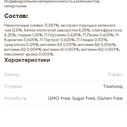
Индивидуальная непереносимость компонентов,
гипертония.
Состав:
Немолочные сливки 71,387%, экстракт порошка зеленого
чая 12,5%, белок молочной сыворотки 6,25%, олигофруктоза
Нажимая кнопку «Оформить», я даю своё согласие
6,25%, таурин 1,25%, Л-Глутамин 0,625%, Л-Лизин 0,625%, Л-
на обработку моих персональных данных, в
Нажимая кнопку «Отправить», я даю своё согласие
Карнитин 0,625%, Л-Тартрат 0,625%, Л-Глицин 0,313%,
соответствии с Федеральным законом от
на обработку моих персональных данных, в
сукралоза 0,125%, витамин Б3 0,031%, витамин Б6 0,006%,
27.07.2006 года № 152-ФЗ «О персональных
соответствии с Федеральным законом от
витамин Б2 0,004%, витамин Б1 0,003%, витамин Б12 0,003%,
данных», на условиях и для целей, определённых в
27.07.2006 года № 152-ФЗ «О персональных
пиколинат хрома 0,003%.
Согласии на обработку
персональных данных
данных», на условиях и для целей, определённых в
Характеристики
Заполняя форму я даю свое согласие на email
Согласии на обработку
персональных данных
рассылку
Заполняя форму я даю свое согласие на email
рассылку
Бренд
Truslen
Оформить
Страна
Таиланд
Отправить
Атрибуты
GMO free, Sugar free, Gluten free