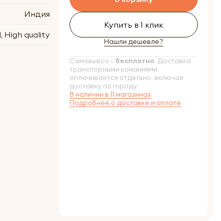
Индия
Купить в 1 клик
, High quality
Нашли дешевле?
Самовывоз –
бесплатно
. Доставка
транспорными команиями
оплачивается отдельно, включая
доставку по городу
В наличии в 11 магазинах
Подробнее о доставке и оплате