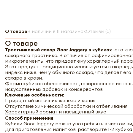
О товаре
В наличии в 11 магазинах
Отзывы (0)
О товаре
Тростниковый сахар Goor Jaggery в кубиках
-это кл
сахарного тростника. В отличие от рафинированног
микроэлементы, что придает ему характерный кара
Этот продукт традиционно используется в аюрведи
индекс ниже, чем у обычного сахара, что делает ег
сахара в крови.
Форма кубиков обеспечивает дозированное исполь
искусственных добавок и консервантов.
Ключевые особенности:
Природный источник железа и калия
Отсутствие химической обработки и отбеливания
Характерный аромат и насыщенный вкус
Способ применения
Кубики Goor Jaggery можно употреблять в чистом вид
Для приготовления напитков: растворите 1-2 кубика 