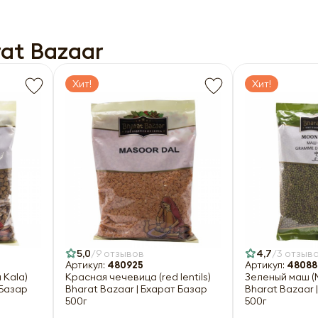
Отправить
at Bazaar
Оформить
Хит!
Хит!
5,0
9 отзывов
4,7
3 отзыв
Артикул:
480925
Артикул:
48088
 Kala)
Красная чечевица (red lentils)
Зеленый маш (
 Базар
Bharat Bazaar | Бхарат Базар
Bharat Bazaar 
500г
500г