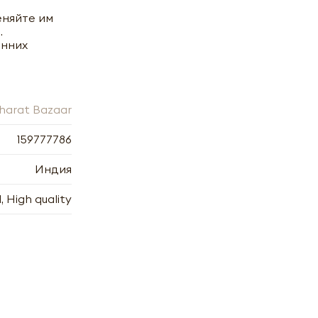
еняйте им
.
онних
harat Bazaar
159777786
Индия
, High quality
х
7.2006
7.2006