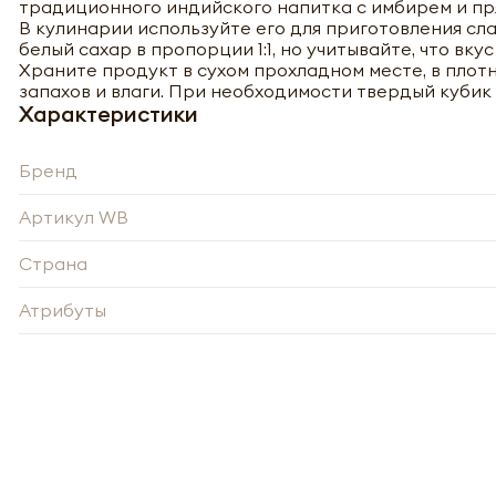
традиционного индийского напитка с имбирем и пр
В кулинарии используйте его для приготовления сл
белый сахар в пропорции 1:1, но учитывайте, что вк
Храните продукт в сухом прохладном месте, в плот
запахов и влаги. При необходимости твердый кубик
Характеристики
Бренд
Артикул WB
Страна
-
Атрибуты
Нажи
Нажи
перс
перс
года 
года 
опре
опре
Запо
Запо