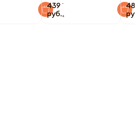
-
439
489
руб.
руб
+