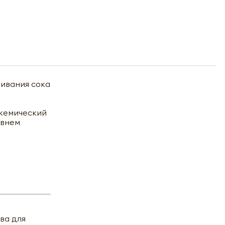
ривания сока
икемический
овнем
ва для