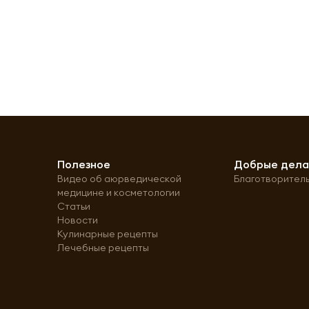
Полезное
Добрые дел
Видео об аюрведической
Благотворител
медицине и косметологии
Статьи
Новости
Кулинарные рецепты
Лечебные рецепты