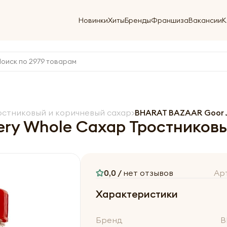
Новинки
Хиты
Бренды
Франшиза
Вакансии
К
остниковый и коричневый сахар
BHARAT BAZAAR Goor J
ry Whole Сахар Тростниковы
0,0 /
нет отзывов
Ар
Характеристики
Бренд
B