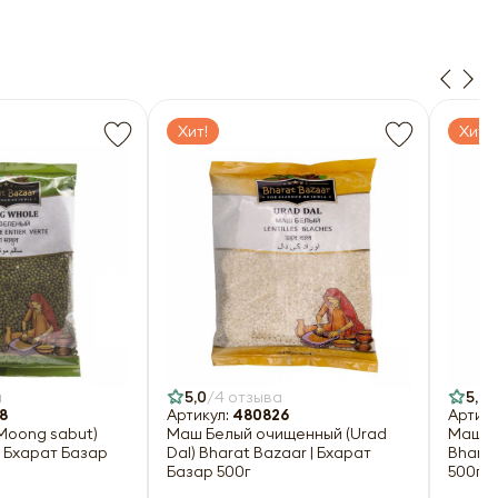
Хит!
Хит!
а
5,0
4 отзыва
5,0
8
Артикул:
480826
Артику
Moong sabut)
Маш Белый очищенный (Urad
Маш че
| Бхарат Базар
Dal) Bharat Bazaar | Бхарат
Bharat
Базар 500г
500г