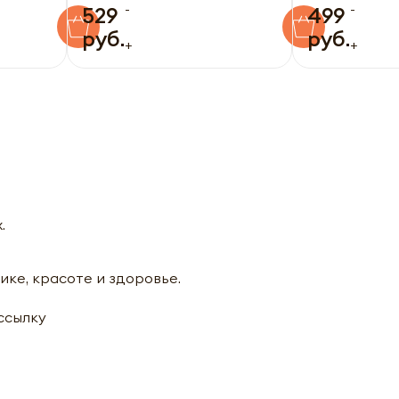
-
-
529
499
руб.
руб.
+
+
.
ике, красоте и здоровье.
ассылку