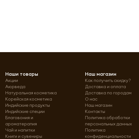
Наши товары
Наш магазин
Акции
Как получить скидку?
Аюрведа
Доставка и оплата
Натуральная косметика
Доставка по городам
Корейская косметика
О нас
Индийские продукты
Наш магазин
Индийские специи
Контакты
Благовония и
Политика обработки
ароматерапия
персональных данных
Чай и напитки
Политика
Книги и сувениры
конфиденциальности