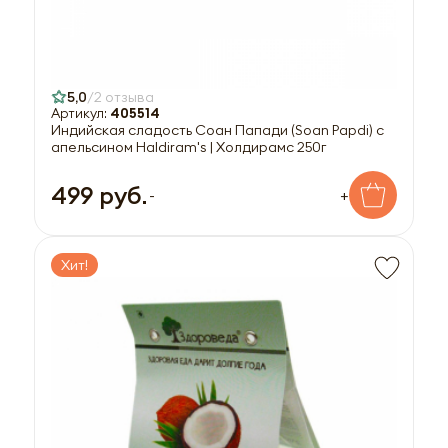
5,0
2 отзыва
Артикул:
405514
Индийская сладость Соан Папади (Soan Papdi) с
апельсином Haldiram's | Холдирамс 250г
499 руб.
-
+
Хит!