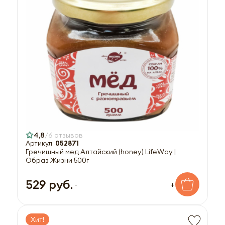
4,8
6 отзывов
Артикул:
052871
Гречишный мед Алтайский (honey) LifeWay |
Образ Жизни 500г
529 руб.
-
+
Хит!