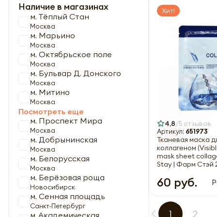
Наличие в магазинах
Хит!
м. Тёплый Стан
Москва
м. Марьино
Москва
м. Октябрьское поле
Москва
м. Бульвар Д. Донского
Москва
м. Митино
Москва
Посмотреть еще
м. Проспект Мира
4,8
5 отзывов
Москва
Артикул:
651973
м. Добрынинская
Тканевая маска д
коллагеном (Visibl
Москва
mask sheet collag
м. Белорусская
Stay | Фарм Стэй 
Москва
м. Берёзовая роща
60 руб.
Р
Новосибирск
м. Сенная площадь
Санкт-Петербург
1
2
м. Академическая