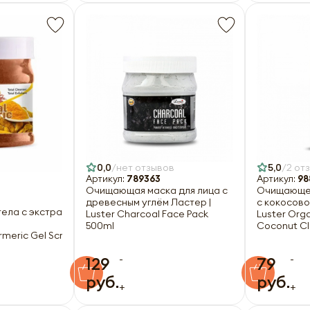
0,0
нет отзывов
5,0
2 от
Артикул:
789363
Артикул:
98
Очищающая маска для лица с
Очищающее
древесным углём Ластер |
с кокосово
 тела с экстрактами сандала и куркумы
Luster Charcoal Face Pack
Luster Org
500ml
Coconut Cl
urmeric Gel Scrub 540g
-
-
129
79
руб.
руб.
+
+