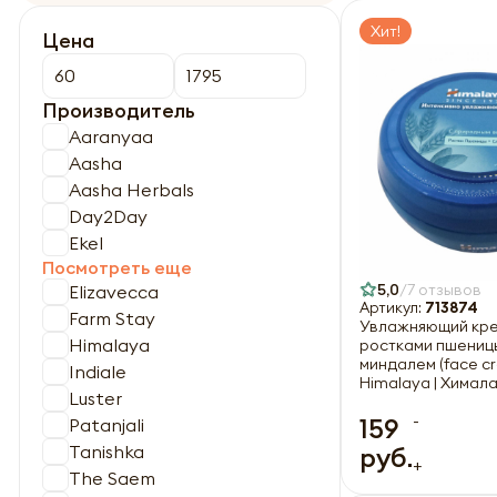
Хит!
Цена
Производитель
Aaranyaa
Aasha
Aasha Herbals
Day2Day
Ekel
Посмотреть еще
5,0
7 отзывов
Elizavecca
Артикул:
713874
Farm Stay
Увлажняющий крем
Himalaya
ростками пшениц
миндалем (face c
Indiale
Himalaya | Химал
Luster
-
159
Patanjali
Tanishka
руб.
+
The Saem