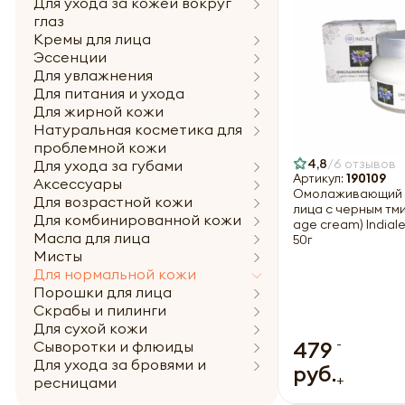
Для ухода за кожей вокруг
глаз
Кремы для лица
Эссенции
Для увлажнения
Для питания и ухода
Для жирной кожи
Натуральная косметика для
проблемной кожи
4,8
6 отзывов
Для ухода за губами
Артикул:
190109
Аксессуары
Омолаживающий 
Для возрастной кожи
лица с черным тми
Для комбинированной кожи
age cream) Indial
Масла для лица
50г
Мисты
Для нормальной кожи
Порошки для лица
Скрабы и пилинги
Для сухой кожи
-
479
Сыворотки и флюиды
Для ухода за бровями и
руб.
+
ресницами