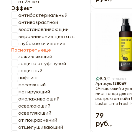
+
от 35 лет
Эффект
антибактериальный
антивозрастной
восстанавливающий
выравнивание цвета л...
глубокое очищение
Посмотреть еще
заживляющий
защита от уф-лучей
защитный
лифтинг
5,0
2 отзыва
Артикул:
128069
массажный
Очищающий и ув
матирующий
мист-тонер для ли
омолаживающий
экстрактом лайм 
Luster Lime Fresh 
освежающий
Toner 115ml
осветляющий
-
79
от покраснений
руб.
+
отшелушивающий