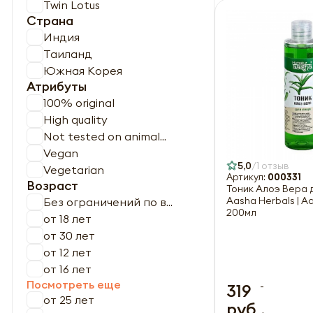
Twin Lotus
Страна
Индия
Таиланд
Южная Корея
Атрибуты
100% original
High quality
Not tested on animal...
Vegan
5,0
1 отзыв
Vegetarian
Артикул:
000331
Возраст
Тоник Алоэ Вера 
Aasha Herbals | 
Без ограничений по в...
200мл
от 18 лет
от 30 лет
от 12 лет
от 16 лет
Посмотреть еще
-
319
от 25 лет
руб.