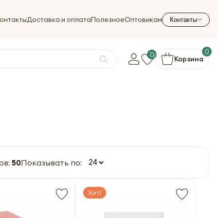
онтакты
Доставка и оплата
Полезное
Оптовикам
Контакты
0
0
Корзина
ов:
50
Показывать по:
Хит!