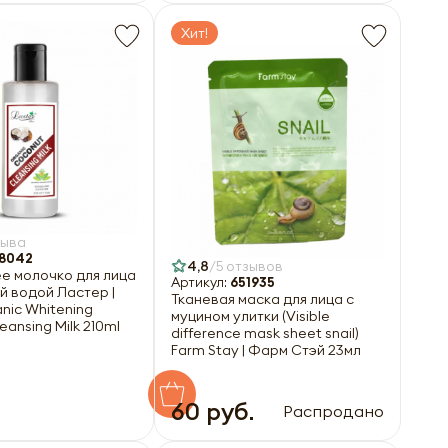
Хит!
зыва
8042
4,8
5 отзывов
 молочко для лица
Артикул:
651935
й водой Ластер |
Тканевая маска для лица с
anic Whitening
муцином улитки (Visible
eansing Milk 210ml
difference mask sheet snail)
Farm Stay | Фарм Стэй 23мл
60 руб.
Распродано