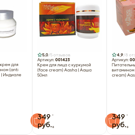
5,0
5 отзывов
4,9
8 от
Артикул:
001423
Артикул:
00
крем для
Крем для лица с куркумой
Питательны
ном (anti
(face cream) Aasha | Ааша
витамином 
e | Индиале
50мл
cream) Aas
-
-
349
349
руб.
руб.
+
+