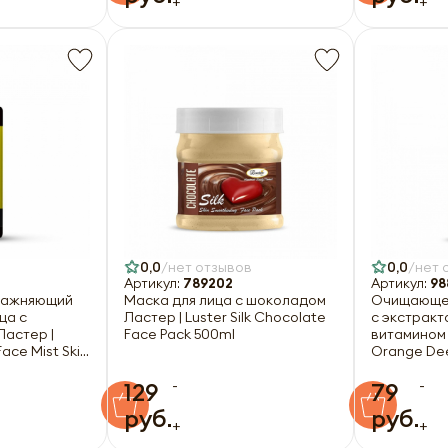
+
+
0,0
нет отзывов
0,0
нет 
Артикул:
789202
Артикул:
98
лажняющий
Маска для лица с шоколадом
Очищающее
ца с
Ластер | Luster Silk Chocolate
с экстракт
Ластер |
Face Pack 500ml
витамином 
Face Mist Skin
Orange Dee
210ml
-
-
129
79
руб.
руб.
+
+