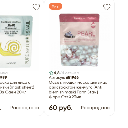
Хит!
зыва
4,8
4 отзыва
6999
Артикул:
651966
аска для лица с
Осветляющая маска для лица
итки (mask sheet)
с экстрактом жемчуга (Anti
 Зэ Саем 20мл
blemish mask) Farm Stay |
Фарм Стэй 23мл
.
60 руб.
Распродано
Распродано