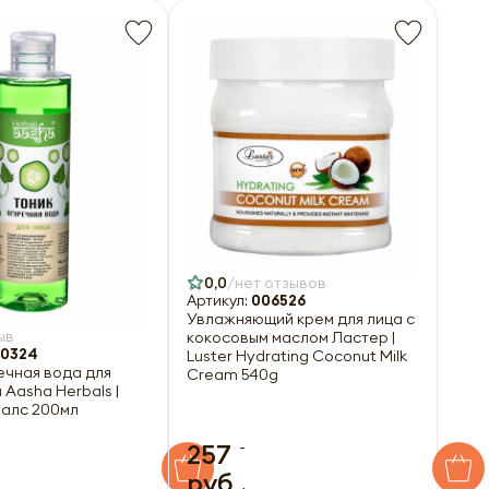
0,0
нет отзывов
Артикул:
006526
Увлажняющий крем для лица с
ыв
кокосовым маслом Ластер |
0324
Luster Hydrating Coconut Milk
ечная вода для
Cream 540g
 Aasha Herbals |
алс 200мл
-
257
руб.