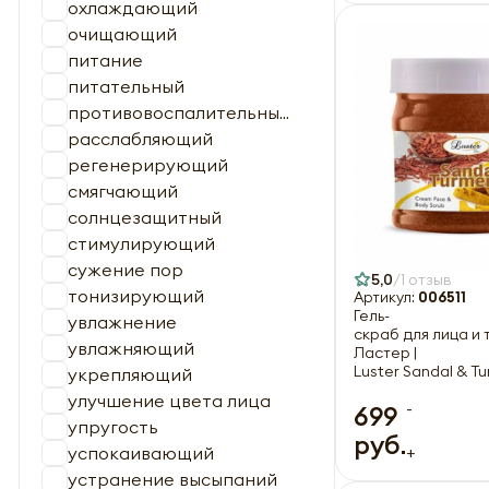
охлаждающий
очищающий
питание
питательный
противовоспалительны...
расслабляющий
регенерирующий
смягчающий
солнцезащитный
стимулирующий
сужение пор
5,0
1 отзыв
тонизирующий
Артикул:
006511
Гель-
увлажнение
скраб для лица и
увлажняющий
Ластер |
Luster Sandal & T
укрепляющий
улучшение цвета лица
-
699
упругость
руб.
+
успокаивающий
устранение высыпаний