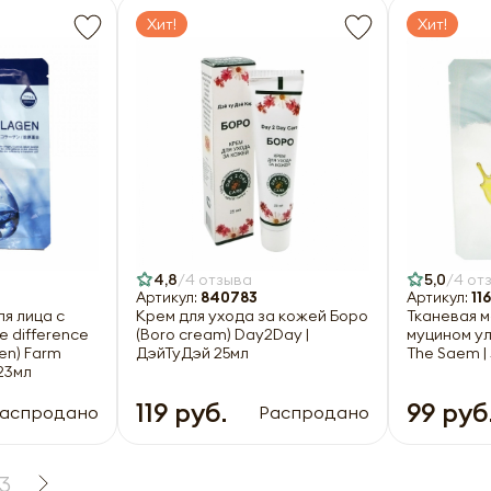
Хит!
Хит!
4,8
4 отзыва
5,0
4 от
Артикул:
840783
Артикул:
11
ля лица с
Крем для ухода за кожей Боро
Тканевая м
e difference
(Boro cream) Day2Day |
муцином ул
en) Farm
ДэйТуДэй 25мл
The Saem |
23мл
119 руб.
99 руб
аспродано
Распродано
3