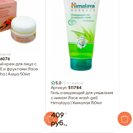
зывов
6076
й крем для лица с
Е и фруктами (face
ha | Ааша 50мл
5,0
5 отзывов
Артикул:
511784
Гель очищающий для умывания
с нимом (face wash gel)
Himalaya | Хималая 150мл
-
409
руб.
+