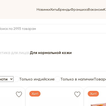
Новинки
Хиты
Бренды
Франшиза
Вакансии
К
тика для лица
Для нормальной кожи
Только индийские
Только в наличии
Товар
Хит!
Хит!