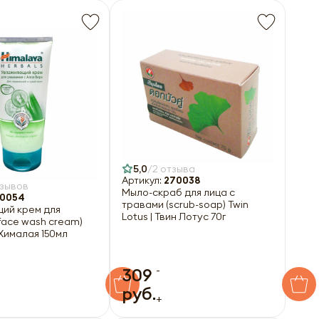
5,0
2 отзыва
Артикул:
270038
тзывов
Мыло-скраб для лица с
0054
травами (scrub-soap) Twin
ий крем для
Lotus | Твин Лотус 70г
face wash cream)
 Хималая 150мл
-
309
руб.
+