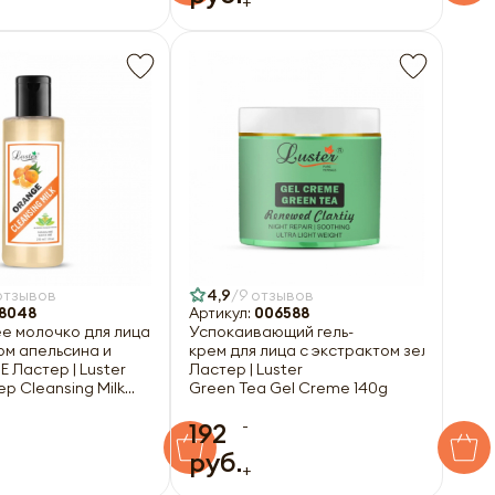
+
отзывов
4,9
9 отзывов
8048
Артикул:
006588
 молочко для лица
Успокаивающий гель-
ом апельсина и
крем для лица с экстрактом зелёного ч
Е Ластер | Luster
Ластер | Luster
p Cleansing Milk
Green Tea Gel Creme 140g
-
192
руб.
+