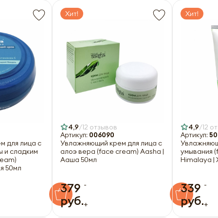
Хит!
Хит!
4,9
12 отзывов
4,9
12 о
Артикул:
006090
Артикул:
50
 для лица с
Увлажняющий крем для лица с
Увлажняющ
ы и сладким
алоэ вера (face cream) Aasha |
умывания (
ream)
Ааша 50мл
Himalaya |
ая 50мл
-
-
379
339
руб.
руб.
+
+