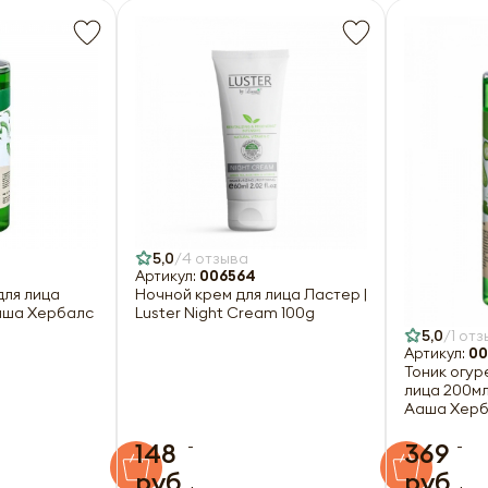
5,0
4 отзыва
Артикул:
006564
для лица
Ночной крем для лица Ластер |
Ааша Хербалс
Luster Night Cream 100g
5,0
1 отз
Артикул:
00
Тоник огур
лица 200мл
Ааша Херб
-
-
148
369
руб.
руб.