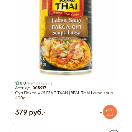
0,0
нет отзывов
Артикул:
005917
Суп Лакса ж/б РЕAЛ ТХAИ | REAL THAI Laksa soup
400g
379 руб.
-
+