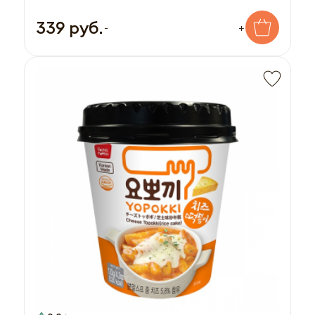
339 руб.
-
+