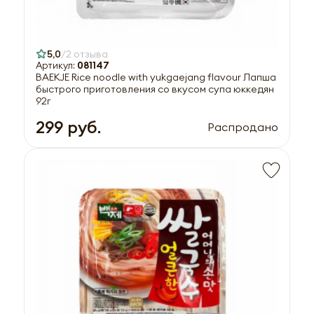
5,0
2 отзыва
Артикул:
081147
BAEKJE Rice noodle with yukgaejang flavour Лапша
быстрого приготовления со вкусом супа юккедян
92г
299 руб.
Распродано