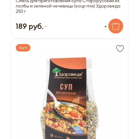
Смесь для приготовления супа Старорусский из
полбы и зеленой чечевицы (soup mix) Здороведа
250 г
189 руб.
-
+
Хит!