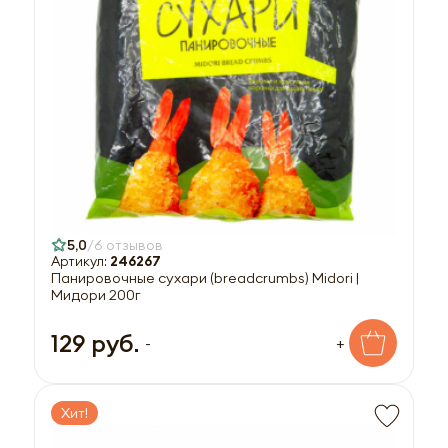
5,0
6 отзывов
Артикул:
246267
Панировочные сухари (breadcrumbs) Midori |
Мидори 200г
129 руб.
-
+
Хит!