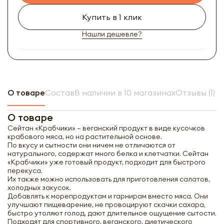
Купить в 1 клик
Нашли дешевле?
О товаре
Состав
В наличии в 10 магазинах
Отзывы (1)
О товаре
Сейтан «Крабчики» – веганский продукт в виде кусочков
крабового мяса, но на растительной основе.
По вкусу и сытности они ничем не отличаются от
натурального, содержат много белка и клетчатки. Сейтан
«Крабчики» уже готовый продукт, подходит для быстрого
перекуса.
Их также можно использовать для приготовления салатов,
холодных закусок.
Добавлять к морепродуктам и гарнирам вместо мяса. Они
улучшают пищеварение, не провоцируют скачки сахара,
быстро утоляют голод, дают длительное ощущение сытости.
Подходят для спортивного, веганского, диетического