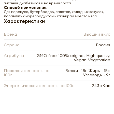
питания, диабетиков и во время поста.
Способ применения:
Для перекуса, бутербродов, салатов, холодных закусок,
добавлять к морепродуктам и гарнирам вместо мяса.
Характеристики
Бренд
Высший вкус
Страна
Россия
Атрибуты
GMO free, 100% original, High quality,
Vegan, Vegetarian
Пищевая ценность на
Белки - 18г; Жиры - 15г;
100г.
Углеводы - 9г
Энергетическая ценность на 100г.
243 кКал
Высший Вкус Сейтан Крабчики, 200г
-
+