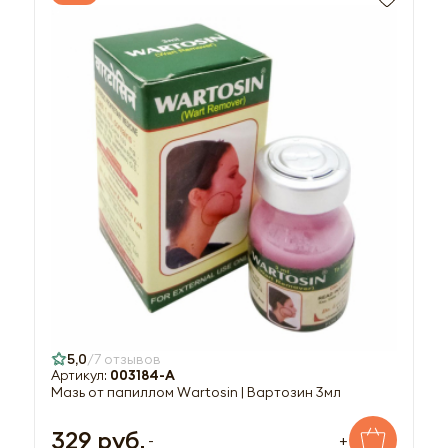
5,0
7 отзывов
Артикул:
003184-A
Мазь от папиллом Wartosin | Вартозин 3мл
329 руб.
-
+