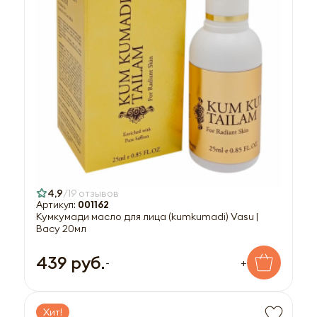
4,9
19 отзывов
Артикул:
001162
Кумкумади масло для лица (kumkumadi) Vasu |
Васу 20мл
439 руб.
-
+
Хит!