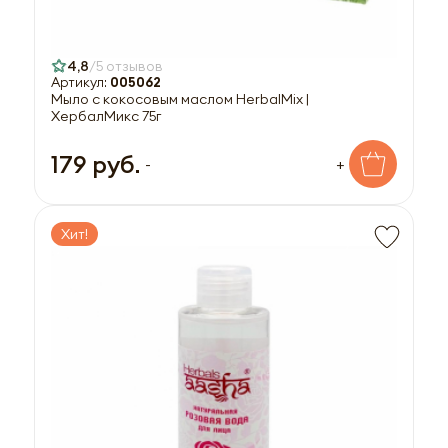
4,8
5 отзывов
Артикул:
005062
Мыло с кокосовым маслом HerbalMix |
ХербалМикс 75г
179 руб.
-
+
Хит!