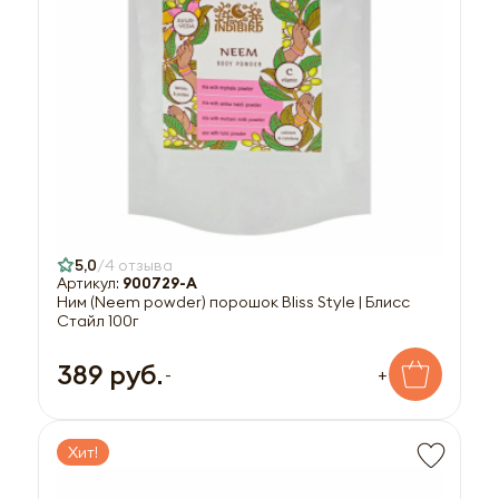
5,0
4 отзыва
Артикул:
900729-A
Ним (Neem powder) порошок Bliss Style | Блисс
Стайл 100г
389 руб.
-
+
Хит!