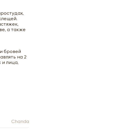
простудах,
клещей.
астяжек,
ве, а также
 и бровей
авлять на 2
 и лица,
Chanda