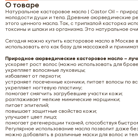
О товаре
Натуральное касторовое масло | Castor Oil – прир
молодости души и тела. Древние аюрведические р
этого ценного масла. Так, с трипхалой касторка ис
токсины и шлаки из организма. Это натуральное о
Сегодня можно купить касторовое масло в Москве в
использовать его как базу для массажей и принимат
Природное аюрведические касторовое масло – лучши
ускоряет рост волос (можно использовать для брове
укрепляет волосяные луковицы;
избавляет от перхоти;
устраняет посеченные кончики, питает волосы по вс
укрепляет ногтевую пластину;
помогает смягчить загрубевшие участки кожи;
разглаживает мелкие мимические морщинки;
питает эпителий;
повышает защитные свойства кожи;
улучшает цвет лица;
помогает регенерации тканей, способствуя быстром
Регулярное использование масла позволит даже бе
можно добавлять в различные маски для волос и тел