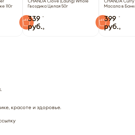
er
CHANDA Clove (Laung) Whole
CHANDA Curry
е 110г
Гвоздика Целая 50г
Масала в Банке
-
-
339
399
руб.
руб.
+
+
.
ике, красоте и здоровье.
ассылку