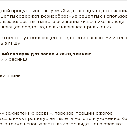
одный продукт, используемый издавна для поддержани
ецепты содержат разнообразные рецепты с использо
пользовалась для мягкого очищения кишечника, выводя 
чищающее средство, не вызывающее привыкания.
 качестве ухаживающего средства за волосами и тело
ь в пищу.
й подарок для волос и кожи, так как:
й и ресниц);
ей длине;
у заживлению ссадин, порезов, трещин, ожогов.
з салонных процедур выглядеть молодо и ухоженно. К
а, а также использовать в чистом виде – она абсолютн