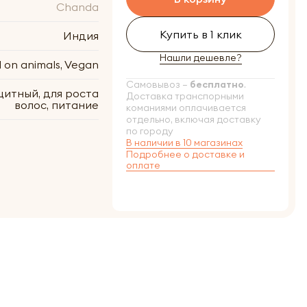
Chanda
Купить в 1 клик
Индия
Нашли дешевле?
 on animals, Vegan
Самовывоз –
бесплатно
.
итный, для роста
Доставка транспорными
волос, питание
команиями оплачивается
отдельно, включая доставку
по городу
В наличии в 10 магазинах
Подробнее о доставке и
оплате