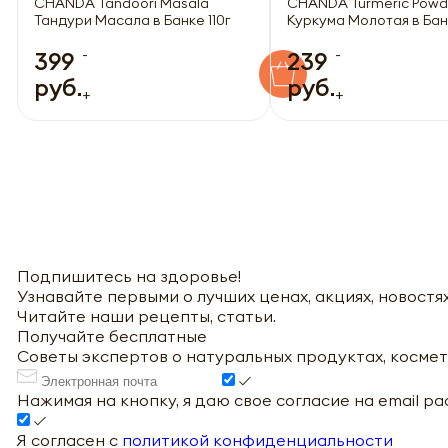
CHANDA Tandoori Masala
CHANDA Turmeric Powd
Тандури Масала в Банке 110г
Куркума Молотая в Банк
-
-
399
239
руб.
руб.
+
+
Подпишитесь на здоровье!
Узнавайте первыми о лучших ценах, акциях, новостях
Читайте наши рецепты, статьи.
Получайте бесплатные
Советы экспертов о натуральных продуктах, космет
Нажимая на кнопку, я даю свое согласие на email р
Я согласен с
политикой конфиденциальности