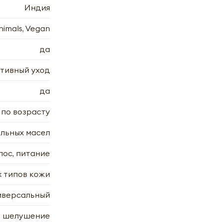
Индия
nimals, Vegan
да
тивный уход
да
 по возрасту
льных масел
лос, питание
х типов кожи
х
иверсальный
7.2006
7.2006
, шелушение