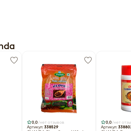
nda
0,0
нет отзывов
0,0
нет отз
Артикул:
338529
Артикул:
33880