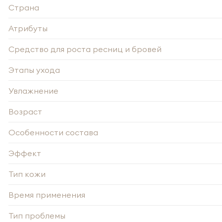
Страна
Атрибуты
Средство для роста ресниц и бровей
Этапы ухода
Увлажнение
Возраст
Особенности состава
-
Эффект
Тип кожи
Нажи
Время применения
Нажи
перс
перс
года 
года 
опре
Тип проблемы
опре
Запо