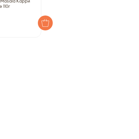
 Masala Карри
 110г