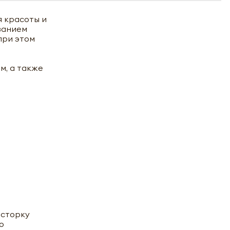
я красоты и
ванием
при этом
м, а также
асторку
о