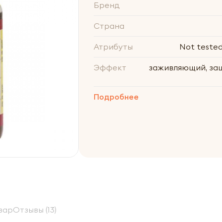
Бренд
Страна
Атрибуты
Not tested
Эффект
заживляющий, защ
Подробнее
вар
Отзывы (13)