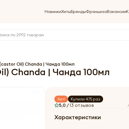
Новинки
Хиты
Бренды
Франшиза
Вакансии
К
castor Oil) Chanda | Чанда 100мл
il) Chanda | Чанда 100мл
Хит!
Купили 475 раз
5,0 /
13 отзывов
Характеристики