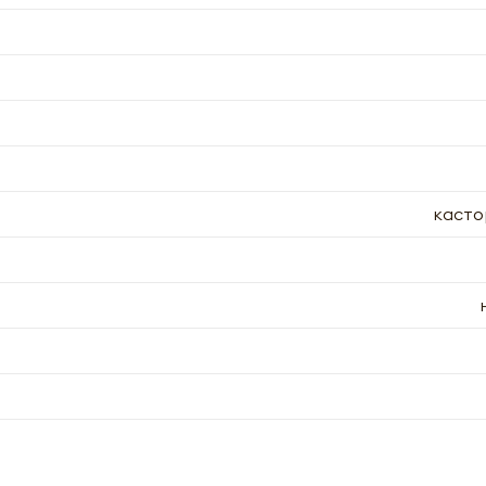
лняя форму я даю свое согласие на email рассылку
Отправить
Оформить
касто