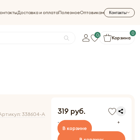
онтакты
Доставка и оплата
Полезное
Оптовикам
Контакты
0
0
Корзина
319 руб.
Артикул:
338604-A
-
+
В корзине
В корзину