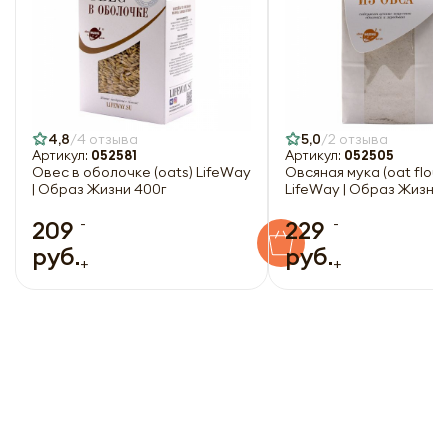
4,8
4 отзыва
5,0
2 отзыва
Артикул:
052581
Артикул:
052505
Овес в оболочке (oats) LifeWay
Овсяная мука (oat flour
| Образ Жизни 400г
LifeWay | Образ Жизни 
-
-
209
229
руб.
руб.
+
+