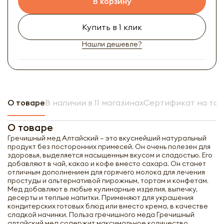
В корзину
Купить в 1 клик
Нашли дешевле?
О товаре
В наличии в 11 магазинах
Сертификат на то
О товаре
Гречишный мед Алтайский – это вкуснейший натуральный
продукт без посторонних примесей. Он очень полезен для
здоровья, выделяется насыщенным вкусом и сладостью. Его
добавляют в чай, какао и кофе вместо сахара. Он станет
отличным дополнением для горячего молока для лечения
простуды и альтернативой пирожным, тортам и конфетам.
Мед добавляют в любые кулинарные изделия, выпечку,
десерты и теплые напитки. Применяют для украшения
кондитерских готовых блюд или вместо крема, в качестве
сладкой начинки. Польза гречишного меда Гречишный
алтайский мед содержит максимальное количество