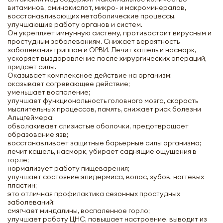
витаминов, аминокислот, микро- и макроминералов,
восстанавливающих метаболические процессы,
улучшающие работу органов и систем.
Он укрепляет иммунную систему, противостоит вирусным и
простудным заболеваниям. Снижает вероятность
заболевания гриппом и ОРВИ. Лечит кашель и насморк,
ускоряет выздоровление после хирургических операций,
придает силы.
Оказывает комплексное действие на организм:
оказывает согревающее действие;
уменьшает воспаление;
улучшает функциональность головного мозга, скорость
мыслительных процессов, память, снижает риск болезни
Альцгеймера;
обволакивает слизистые оболочки, предотвращает
образование язв;
восстанавливает защитные барьерные силы организма;
лечит кашель, насморк, убирает саднящие ощущения в
горле;
нормализует работу пищеварения;
улучшает состояние эпидермиса, волос, зубов, ногтевых
пластин;
это отличная профилактика сезонных простудных
заболеваний;
смягчает миндалины, воспаленное горло;
улучшает работу ЦНС, повышает настроение, выводит из