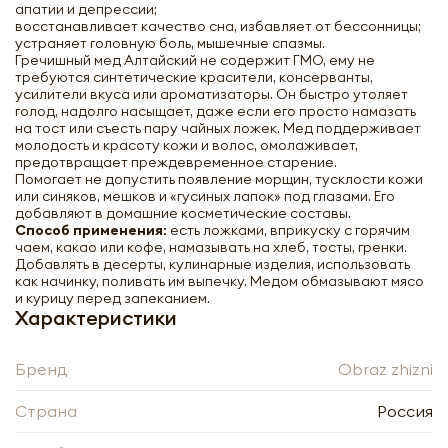
апатии и депрессии;
восстанавливает качество сна, избавляет от бессонницы;
устраняет головную боль, мышечные спазмы.
Гречишный мед Алтайский не содержит ГМО, ему не
требуются синтетические красители, консерванты,
усилители вкуса или ароматизаторы. Он быстро утоляет
голод, надолго насыщает, даже если его просто намазать
на тост или съесть пару чайных ложек. Мед поддерживает
молодость и красоту кожи и волос, омолаживает,
предотвращает преждевременное старение.
Помогает не допустить появление морщин, тусклости кожи
или синяков, мешков и «гусиных лапок» под глазами. Его
добавляют в домашние косметические составы.
Гречишный мед Алтайский (honey)
Способ применения:
есть ложками, вприкуску с горячим
LifeWay | Образ Жизни 500г
чаем, какао или кофе, намазывать на хлеб, тосты, гренки.
Добавлять в десерты, кулинарные изделия, использовать
как начинку, поливать им выпечку. Медом обмазывают мясо
и курицу перед запеканием.
-
+
Характеристики
Бренд
Obraz zhizni
Страна
Россия