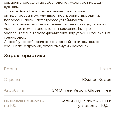
сердечно-сосудистые заболевания, укрепляет мышцы и
суставы.
Напиток Алоэ Вера с манго является хорошим
антидепрессантом, улучшает настроение, выводит из
депрессии, повышает стрессоустойчивость.
Восстанавливает сон, избавляет от бессонницы, снимает
мышечное и эмоциональное напряжение. Быстро
восполняет силы после физических нагрузок и интенсивных
тренировок.
Алоэ Вера напиток со вкусом манго
Способ употребления: как отдельный напиток, можно
Lotte | Лотте 240мл
смешивать с другими, готовить смузи и коктейли.
Характеристики
-
+
Бренд
Lotte
Страна
Южная Корея
Атрибуты
GMO free, Vegan, Gluten free
Нажимая кнопку «Оформить», я даю своё согласие
Пищевая ценность
Белки - 0,0 г, жиры - 0,0 г,
на обработку моих персональных данных, в
Нажимая кнопку «Отправить», я даю своё согласие
на 100г.
углеводы - 10,0 г
соответствии с Федеральным законом от
на обработку моих персональных данных, в
27.07.2006 года № 152-ФЗ «О персональных
соответствии с Федеральным законом от