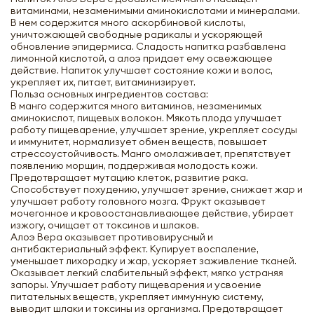
витаминами, незаменимыми аминокислотами и минералами.
В нем содержится много аскорбиновой кислоты,
уничтожающей свободные радикалы и ускоряющей
обновление эпидермиса. Сладость напитка разбавлена
лимонной кислотой, а алоэ придает ему освежающее
действие. Напиток улучшает состояние кожи и волос,
укрепляет их, питает, витаминизирует.
Польза основных ингредиентов состава:
В манго содержится много витаминов, незаменимых
аминокислот, пищевых волокон. Мякоть плода улучшает
работу пищеварение, улучшает зрение, укрепляет сосуды
и иммунитет, нормализует обмен веществ, повышает
стрессоустойчивость. Манго омолаживает, препятствует
появлению морщин, поддерживая молодость кожи.
Предотвращает мутацию клеток, развитие рака.
Способствует похудению, улучшает зрение, снижает жар и
улучшает работу головного мозга. Фрукт оказывает
мочегонное и кровоостанавливающее действие, убирает
изжогу, очищает от токсинов и шлаков.
Алоэ Вера оказывает противовирусный и
антибактериальный эффект. Купирует воспаление,
уменьшает лихорадку и жар, ускоряет заживление тканей.
Оказывает легкий слабительный эффект, мягко устраняя
запоры. Улучшает работу пищеварения и усвоение
питательных веществ, укрепляет иммунную систему,
выводит шлаки и токсины из организма. Предотвращает