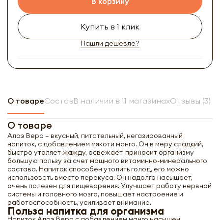
В корзину
Купить в 1 клик
Нашли дешевле?
О товаре
Состав
В наличии в 11 магазинах
Отзывы (3)
О товаре
Алоэ Вера – вкусный, питательный, негазированный
напиток, с добавлением мякоти манго. Он в меру сладкий,
быстро утоляет жажду, освежает, приносит организму
большую пользу за счет мощного витаминно-минерального
состава. Напиток способен утолить голод, его можно
использовать вместо перекуса. Он надолго насыщает,
очень полезен для пищеварения. Улучшает работу нервной
системы и головного мозга, повышает настроение и
работоспособность, усиливает внимание.
Польза напитка для организма
Напиток Алоэ Вера с добавлением манго насыщен