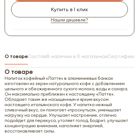
Купить в 1 клик
Нашли дешевле?
О товаре
Состав
В наличии в 11 магазинах
Сертификат
О товаре
Напиток кофейный «Латте» в алюминиевых банках
изготовлен из зерен натурального кофе с добавлением
цельного и обезжиренного сухого молока, воды и сахара.
Он максимально приближен к настоящему «Латте».
Обладает таким же насыщенным и ярким вкусом
настоящего итальянского кофе. У напитка нежный
сливочный вкус, он помогает «проснуться», уменьшает
нагрузку на сердце. Улучшает настроение, отлично
подойдет для перекуса, утоляет голод. Бодрит, улучшает
концентрацию внимания, наполняет энергией,
восстанавливает силы.