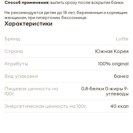
Способ применения:
выпить сразу после вскрытия банки.
Не рекомендуется детям до 18 лет, беременным и кормящим
женщинам, при гипертонии, бессоннице.
Характеристики
Бренд
Lotte
Страна
Южная Корея
Атрибуты
100% original
Вид упаковки
банка
Пищевая ценность на
0.8-белки 0-жиры 9-
100г.
углеводы
Напиток кофейный в банках Лотте |
Lotte Let's Be Latte 240ml
Энергетическая ценность на 100г.
40 ккал
-
+