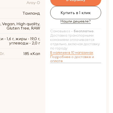
Aroy-D
Купить в 1 клик
Таиланд
Нашли дешевле?
 Vegan, High quality,
Gluten free, RAW
Самовывоз –
бесплатно
.
Доставка транспорными
 - 1,6 г, жиры - 19,0 г,
команиями оплачивается
углеводы - 2,0 г
отдельно, включая доставку
по городу
В наличии в 10 магазинах
0г.
185 кКал
Подробнее о доставке и
оплате