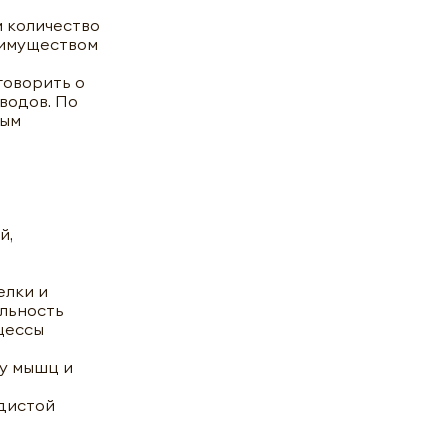
м количество
реимуществом
говорить о
еводов. По
вым
й,
елки и
ельность
цессы
у мышц и
удистой