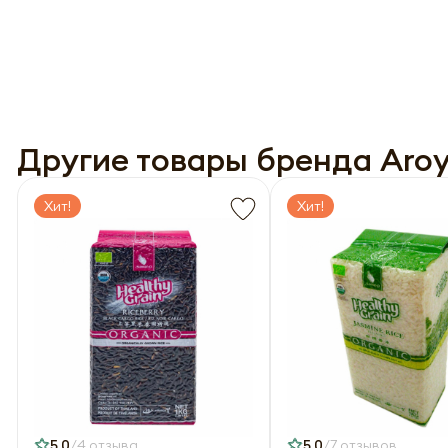
Другие товары бренда Aro
Хит!
Хит!
5,0
4 отзыва
5,0
7 отзывов