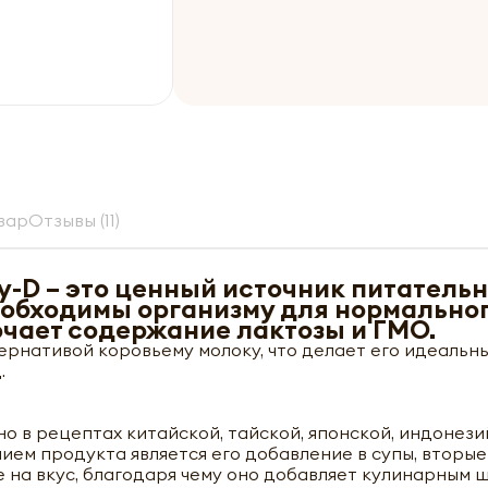
вар
Отзывы (11)
y-D – это ценный источник питатель
еобходимы организму для нормально
чает содержание лактозы и ГМО.
ернативой коровьему молоку, что делает его идеальн
.
 в рецептах китайской, тайской, японской, индонези
ием продукта является его добавление в супы, вторые
 на вкус, благодаря чему оно добавляет кулинарным