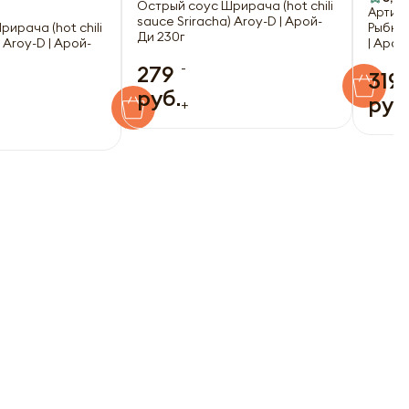
Острый соус Шрирача (hot chili
3
Артику
sauce Sriracha) Aroy-D | Арой-
ирача (hot chili
Рыбный
Ди 230г
 Aroy-D | Арой-
| Арой
-
279
319
руб.
руб
+