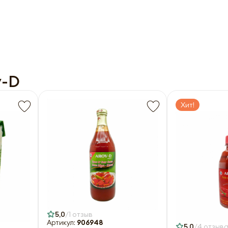
y-D
Хит!
5,0
1 отзыв
Артикул:
906948
5,0
4 отзыв