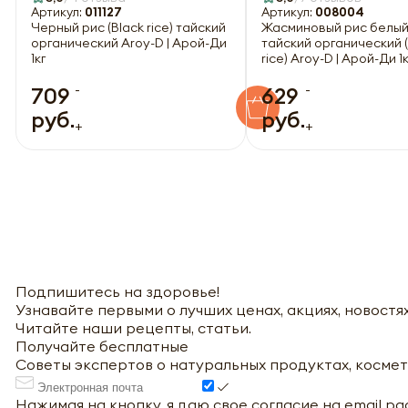
Артикул:
011127
Артикул:
008004
Черный рис (Black rice) тайский
Жасминовый рис белы
органический Aroy-D | Арой-Ди
тайский органический 
1кг
rice) Aroy-D | Арой-Ди 1к
-
-
709
629
руб.
руб.
+
+
Подпишитесь на здоровье!
Узнавайте первыми о лучших ценах, акциях, новостях
Читайте наши рецепты, статьи.
Получайте бесплатные
Советы экспертов о натуральных продуктах, космет
Нажимая на кнопку, я даю свое согласие на email р