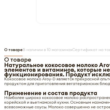
О товаре
В наличии в 10 магазинах
Сертификат на то
О товаре
Натуральное кокосовое молоко Aro
элементов и витаминов, которые н
функционирования. Продукт исклю
Кокосовое молоко Aroy-D является прекрасной альт
продуктом для приготовления вегатерианских блюд
Применение и состав продукта
Наиболее широко кокосовое молоко распространено
корейской и вьетнамской кухни. Основным назначен
всевозможные соусы. Молоко совершенно не острое