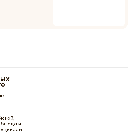
ных
го
ым
йской,
 блюда и
 шедеврам