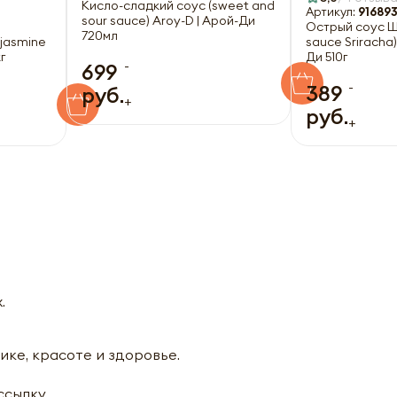
Кисло-сладкий соус (sweet and
Артикул:
91689
sour sauce) Aroy-D | Арой-Ди
й
Острый соус Шр
720мл
(jasmine
sauce Sriracha)
г
Ди 510г
-
699
-
389
руб.
+
руб.
+
.
ике, красоте и здоровье.
ассылку