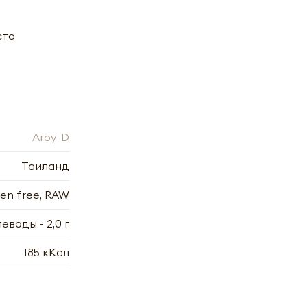
сто
х
7.2006
Aroy-D
7.2006
Таиланд
ten free, RAW
глеводы - 2,0 г
185 кКал