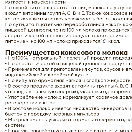
мягкости и изысканности.
По своей питательности этот вид молока не уступае
входят витамины групп А, С, В и Е. Также кокосов
которых является легкая усвояемость без отложени
По сути, это тщательно переработанная мякоть коко
пищевой ценности, то на 100 мл молока приходится 1,
энергетической ценности продукт также занимает 
питанием: на 100 мл молока приходится 181 ккал.
Преимущества кокосового молока
• На 100% натуральный и полезный продукт, подхо
• По энергетической и пищевой ценности продукт 
• Применяется для приготовления супов, соусов и вт
индонезийской и корейской кухне
• По виду это ароматная мягкая и сладкая жидкость
• В состав продукта входят витамины группы А, В, С,
углеводы в полезную энергию, укрепляя одновреме
• Употребление молока нормализует кровяное давле
регенерации клеток
• В составе молока имеется множество минералов 
быструю передачу нервных импульсов
• Макроэлементы ускоряют гормоны и ферменты, во
системы
• Продукт способствует выведению из организма х