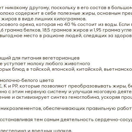
т никакому другому, поскольку в его состав в большо
ое молоко содержит в себе полезные жиры, основным п
я жиров в виде лишних килограммов.
сового ореха, которая на 40 % состоит из воды. Если 
6 грамма белков, 18,5 граммов жиров и 1,95 грамма угл
выгодное место в рационе людей, следящих за здоро
дящий для питания вегетарианцев
не уступает молоку любого животного
орых блюд в тайской, японской, китайской, вьетнамско
 молочно-белого цвета
 Е, К и РР, которые позволяют преобразовывать жиры, б
нно с этим нервную систему и улучшая мозговую деят
ние и активизирует синтез гемоглобина, ускоряя про
и микроэлементов, обеспечивающих правильную работ
сстанавливая тем самым деятельность сердечно-сос
олестерина и вредных шлаков.