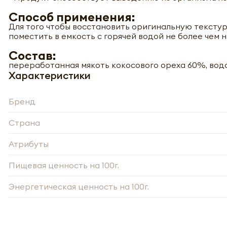
Способ применения:
Для того чтобы восстановить оригинальную текстур
поместить в емкость с горячей водой не более чем н
-
Состав:
переработанная мякоть кокосового ореха 60%, вод
Характеристики
Нажи
Нажи
перс
Бренд
перс
года 
года 
опре
Страна
опре
Запо
Запо
Атрибуты
Пищевая ценность на 100г.
Энергетическая ценность на 100г.