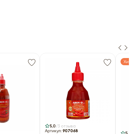
Хит!
5,0
3 отзыва
Артикул:
907068
а
5,0