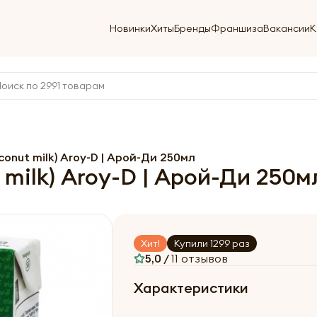
Новинки
Хиты
Бренды
Франшиза
Вакансии
К
onut milk) Aroy-D | Арой-Ди 250мл
milk) Aroy-D | Арой-Ди 250м
Хит!
Купили 1299 раз
5,0 /
11 отзывов
Характеристики