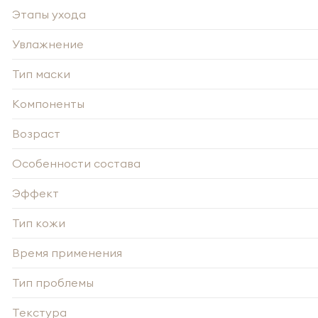
Этапы ухода
Увлажнение
Тип маски
Компоненты
Возраст
Особенности состава
-
Эффект
Тип кожи
Нажи
Время применения
Нажи
перс
перс
года 
Тип проблемы
года 
опре
опре
Запо
Запо
Текстура