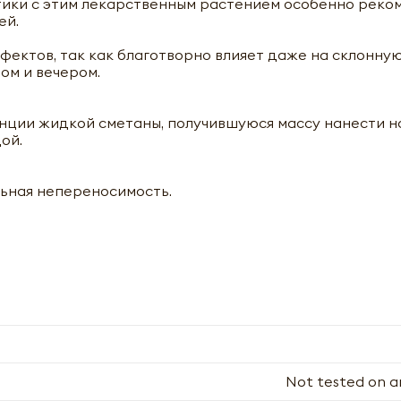
тики с этим лекарственным растением особенно реко
ей.
ектов, так как благотворно влияет даже на склонную
ом и вечером.
ции жидкой сметаны, получившуюся массу нанести на
дой.
ьная непереносимость.
Not tested on a