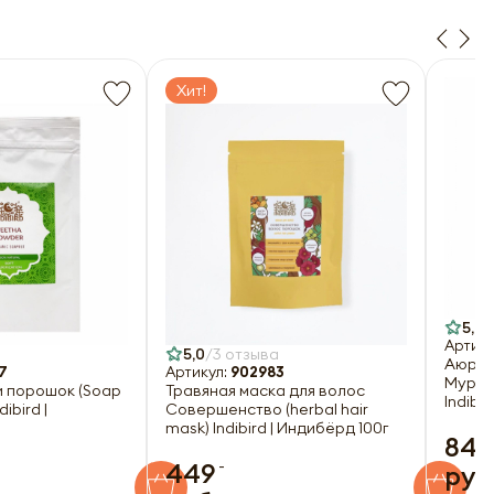
Хит!
5,0
Артику
5,0
3 отзыва
Аюрве
7
Артикул:
902983
Муриве
 порошок (Soap
Травяная маска для волос
Indibi
ibird |
Совершенство (herbal hair
mask) Indibird | Индибёрд 100г
849
-
449
руб