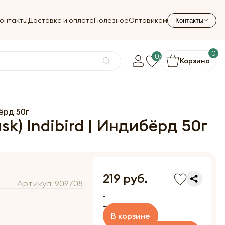
онтакты
Доставка и оплата
Полезное
Оптовикам
Контакты
0
0
Корзина
ёрд 50г
) Indibird | Индибёрд 50г
219 руб.
Артикул:
909708
-
+
В корзине