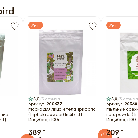
ird
Хит!
Хит!
5,0
3 отзыва
5,0
3 отзыва
Артикул:
900637
Артикул:
90360
Маска для лица и тела Трифала
Мыльные орехи
ение
(Triphala powder) Indibird |
nuts powder) Ind
d |
Индибёрд 100г
Индибёрд 100г
-
-
389
209