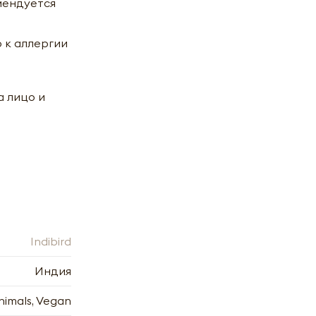
мендуется
 к аллергии
 лицо и
Indibird
Индия
nimals, Vegan