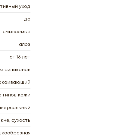
тивный уход
да
смываемые
алоэ
dibird |
от 16 лет
ез силиконов
покаивающий
х типов кожи
х
иверсальный
7.2006
7.2006
кне, сухость
шкообразная