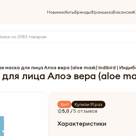
Новинки
Хиты
Бренды
Франшиза
Вакансии
К
маска для лица Алоэ вера (aloe mask) Indibird | Индиб
я лица Алоэ вера (aloe mask
Хит!
Купили 91 раз
5,0 /
5 отзывов
Характеристики