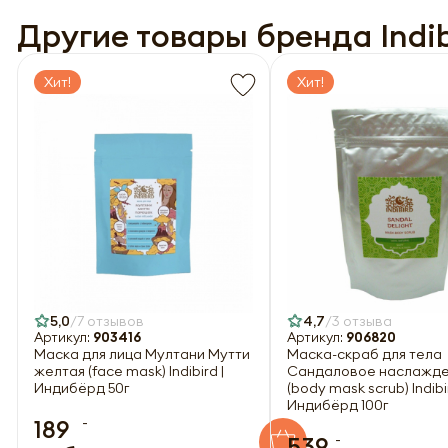
Другие товары бренда Indib
Хит!
Хит!
5,0
7 отзывов
4,7
3 отзыва
Артикул:
903416
Артикул:
906820
Маска для лица Мултани Мутти
Маска-скраб для тела
желтая (face mask) Indibird |
Сандаловое наслажд
Индибёрд 50г
(body mask scrub) Indibir
Индибёрд 100г
-
189
-
539