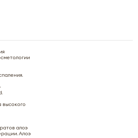
ия
осметологии
спаления.
о
d.
а высокого
ратов алоэ
ерации. Алоэ