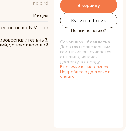
Indibird
В корзину
Индия
Купить в 1 клик
ted on animals, Vegan
Нашли дешевле?
ивовоспалительный,
Самовывоз –
бесплатно
.
ий, успокаивающий
Доставка транспорными
команиями оплачивается
отдельно, включая
доставку по городу
В наличии в 11 магазинах
Подробнее о доставке и
оплате