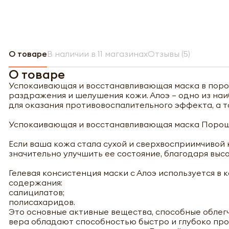
О товаре
В наличии в 11 магазинах
Отзывы (5)
О товаре
Успокаивающая и восстанавливающая маска в порошк
раздражения и шелушения кожи. Алоэ – одно из на
для оказания противовоспалительного эффекта, а т
Успокаивающая и восстанавливающая маска Порошок
Если ваша кожа стала сухой и сверхвосприимчиво
значительно улучшить ее состояние, благодаря высо
Гелевая консистенция маски с Алоэ используется в
содержания:
салицилатов;
полисахаридов.
Это основные активные вещества, способные облег
вера обладают способностью быстро и глубоко прон