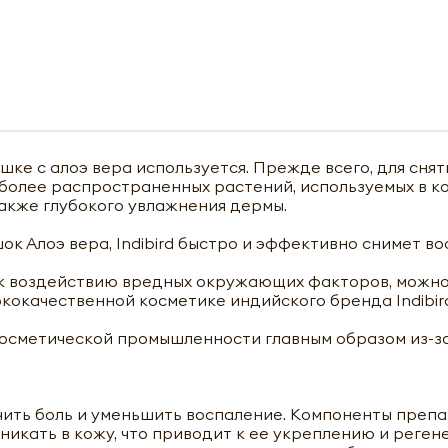
е с алоэ вера используется. Прежде всего, для снят
иболее распространенных растений, используемых в к
акже глубокого увлажнения дермы.
 Алоэ вера, Indibird быстро и эффективно снимет во
й к воздействию вредных окружающих факторов, можн
кокачественной косметике индийского бренда Indibir
 косметической промышленности главным образом из-з
чить боль и уменьшить воспаление. Компоненты препа
икать в кожу, что приводит к ее укреплению и реген