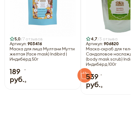
5,0
7 отзывов
4,7
3 отзыва
Артикул:
903416
Артикул:
906820
Маска для лица Мултани Мутти
Маска-скраб для тела
желтая (face mask) Indibird |
Сандаловое наслажде
Индибёрд 50г
(body mask scrub) Indibir
Индибёрд 100г
-
189
-
539
руб.
+
руб.
+