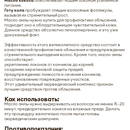
Масло кокоса
обеспечивает нашим локонам усиленное
питание.
Готу кола
пробуждает спящие волосяные фолликулы,
вызывая их стремительный рост.
Масло амлы нужно купить для профилактики облысения,
подходит оно и обладательницам чувствительной кожи.
Данное средство абсолютно гипоаллергенно, и это уже
доказанный факт.
Эффективность этого великолепного средства состоит в
качественной профилактике облысения и предупреждении
стремительного выпадения волос. Кроме того, масло амлы
способствует:
укреплению локонов от кончиков до корней;
созданию кератиновой защиты прядей;
предупреждению ломкости и сечения кончиков;
восстановлению поврежденных участков.
Этот удивительный аюрведический комплекс признан
лучшим средством против облысения.
Как использовать:
Масло амлы нужно выдерживать на волосах не менее 15 -20
минут, предварительно нанеся на влажные пряди. Делать
эту процедуру желательно после мытья головы
аюрведическим шампунем.
Противопоказания: