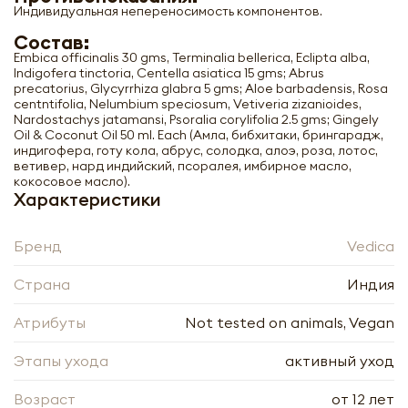
Индивидуальная непереносимость компонентов.
Состав:
Embica officinalis 30 gms, Terminalia bellerica, Eclipta alba,
Indigofera tinctoria, Centella asiatica 15 gms; Abrus
precatorius, Glycyrrhiza glabra 5 gms; Aloe barbadensis, Rosa
centntifolia, Nelumbium speciosum, Vetiveria zizanioides,
Nardostachys jatamansi, Psoralia corylifolia 2.5 gms; Gingely
Oil & Coconut Oil 50 ml. Each (Амла, бибхитаки, брингарадж,
индигофера, готу кола, абрус, солодка, алоэ, роза, лотос,
ветивер, нард индийский, псоралея, имбирное масло,
кокосовое масло).
Характеристики
Масло амлы для волос (Amla oil) Vedica |
Ведика 100мл
Бренд
Vedica
-
+
Страна
Индия
Атрибуты
Not tested on animals, Vegan
Этапы ухода
активный уход
Возраст
от 12 лет