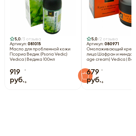
5,0
3 отзыва
5,0
2 отзыва
Артикул:
081015
Артикул:
080971
Масло для проблемной кожи
Омолаживающий крем 
Псориа Ведик (Psoria Vedic)
лица Шафран и миндаль 
Vedica | Ведика 100мл
age cream) Vedica | Вед
-
-
919
679
руб.
руб.
+
+