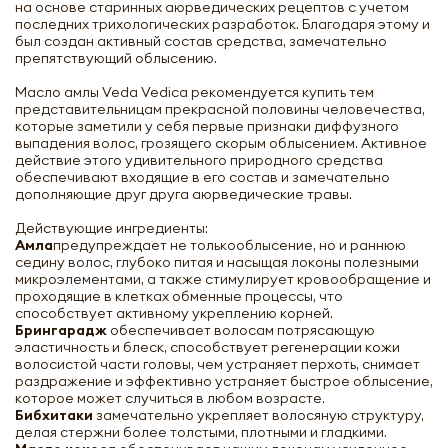
на основе старинных аюрведических рецептов с учетом
последних трихологических разработок. Благодаря этому и
был создан активный состав средства, замечательно
препятствующий облысению.
Масло амлы Veda Vedica рекомендуется купить тем
представительницам прекрасной половины человечества,
которые заметили у себя первые признаки диффузного
выпадения волос, грозящего скорым облысением. Активное
действие этого удивительного природного средства
обеспечивают входящие в его состав и замечательно
дополняющие друг друга аюрведические травы.
Действующие ингредиенты:
Амла
предупреждает не толькооблысение, но и раннюю
седину волос, глубоко питая и насыщая локоны полезными
микроэлементами, а также стимулирует кровообращение и
проходящие в клетках обменные процессы, что
способствует активному укреплению корней.
Брингарадж
обеспечивает волосам потрясающую
эластичность и блеск, способствует регенерации кожи
волосистой части головы, чем устраняет перхоть, снимает
раздражение и эффективно устраняет быстрое облысение,
которое может случиться в любом возрасте.
Бибхитаки
замечательно укрепляет волосяную структуру,
делая стержни более толстыми, плотными и гладкими.