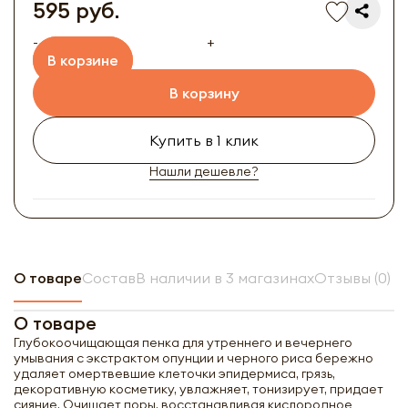
595 руб.
-
+
В корзине
В корзину
Купить в 1 клик
Нашли дешевле?
О товаре
Состав
В наличии в 3 магазинах
Отзывы (0)
О товаре
Глубокоочищающая пенка для утреннего и вечернего
умывания с экстрактом опунции и черного риса бережно
удаляет омертвевшие клеточки эпидермиса, грязь,
декоративную косметику, увлажняет, тонизирует, придает
сияние. Очищает поры, восстанавливая кислородное