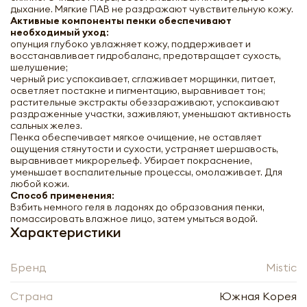
дыхание. Мягкие ПАВ не раздражают чувствительную кожу.
Активные компоненты пенки обеспечивают
необходимый уход:
опунция глубоко увлажняет кожу, поддерживает и
восстанавливает гидробаланс, предотвращает сухость,
шелушение;
черный рис успокаивает, сглаживает морщинки, питает,
осветляет постакне и пигментацию, выравнивает тон;
растительные экстракты обеззараживают, успокаивают
раздраженные участки, заживляют, уменьшают активность
сальных желез.
Пенка обеспечивает мягкое очищение, не оставляет
ощущения стянутости и сухости, устраняет шершавость,
выравнивает микрорельеф. Убирает покраснение,
уменьшает воспалительные процессы, омолаживает. Для
любой кожи.
Способ применения:
Взбить немного геля в ладонях до образования пенки,
помассировать влажное лицо, затем умыться водой.
Характеристики
MISTIC Rickly Pear & Black Rice Deep
Foam Cleanser Глубокоочищающая
Бренд
Mistic
пенка для умывания c экстрактом
черного риса и опунции 180мл
Страна
Южная Корея