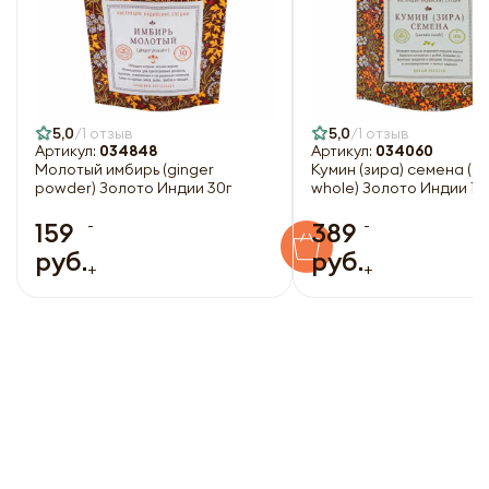
5,0
1 отзыв
5,0
1 отзыв
Артикул:
034848
Артикул:
034060
Молотый имбирь (ginger
Кумин (зира) семена (c
powder) Золото Индии 30г
whole) Золото Индии 10
-
-
159
389
руб.
руб.
+
+