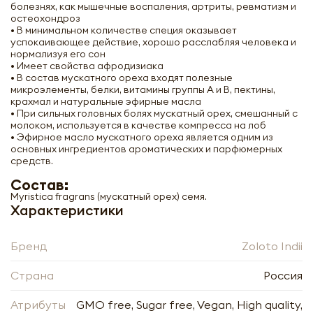
болезнях, как мышечные воспаления, артриты, ревматизм и
остеохондроз
• В минимальном количестве специя оказывает
успокаивающее действие, хорошо расслабляя человека и
нормализуя его сон
• Имеет свойства афродизиака
• В состав мускатного ореха входят полезные
микроэлементы, белки, витамины группы А и В, пектины,
крахмал и натуральные эфирные масла
• При сильных головных болях мускатный орех, смешанный с
молоком, используется в качестве компресса на лоб
• Эфирное масло мускатного ореха является одним из
основных ингредиентов ароматических и парфюмерных
Мускатный орех целый (nutmeg) Золото
средств.
Индии 30г
Состав:
Myristica fragrans (мускатный орех) семя.
-
+
Характеристики
Бренд
Zoloto Indii
Страна
Россия
Атрибуты
GMO free, Sugar free, Vegan, High quality,