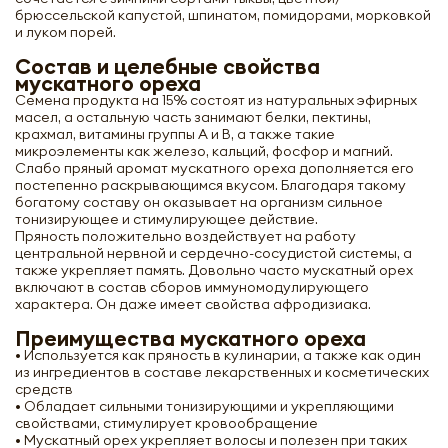
брюссельской капустой, шпинатом, помидорами, морковкой
и луком порей.
Состав и целебные свойства
мускатного ореха
Семена продукта на 15% состоят из натуральных эфирных
масел, а остальную часть занимают белки, пектины,
крахмал, витамины группы А и В, а также такие
микроэлементы как железо, кальций, фосфор и магний.
Слабо пряный аромат мускатного ореха дополняется его
постепенно раскрывающимся вкусом. Благодаря такому
богатому составу он оказывает на организм сильное
тонизирующее и стимулирующее действие.
Пряность положительно воздействует на работу
центральной нервной и сердечно-сосудистой системы, а
также укрепляет память. Довольно часто мускатный орех
включают в состав сборов иммуномодулирующего
характера. Он даже имеет свойства афродизиака.
Преимущества мускатного ореха
• Используется как пряность в кулинарии, а также как один
из ингредиентов в составе лекарственных и косметических
средств
• Обладает сильными тонизирующими и укрепляющими
свойствами, стимулирует кровообращение
• Мускатный орех укрепляет волосы и полезен при таких