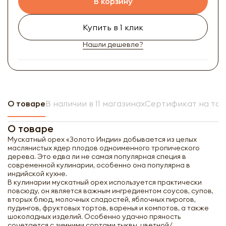
В корзину
Купить в 1 клик
Нашли дешевле?
О товаре
В наличии в 11 магазинах
Сертификат на то
О товаре
Мускатный орех «Золото Индии» добывается из целых
маслянистых ядер плодов одноименного тропического
дерева. Это едва ли не самая популярная специя в
современной кулинарии, особенно она популярна в
индийской кухне.
В кулинарии мускатный орех используется практически
повсюду, он является важным ингредиентом соусов, супов,
вторых блюд, молочных сладостей, яблочных пирогов,
пудингов, фруктовых тортов, варенья и компотов, а также
шоколадных изделий. Особенно удачно пряность
сочетается с зимними сортами тыквы, цветной/