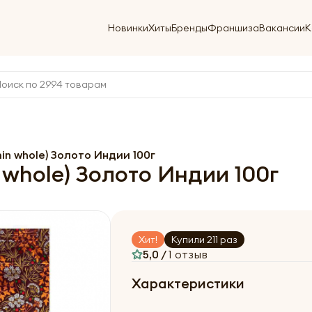
Новинки
Хиты
Бренды
Франшиза
Вакансии
К
in whole) Золото Индии 100г
 whole) Золото Индии 100г
Хит!
Купили 211 раз
5,0 /
1 отзыв
Характеристики