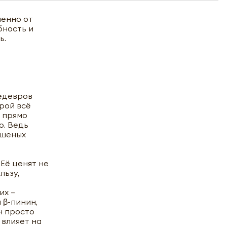
менно от
бность и
ь.
шедевров
орой всё
и прямо
о. Ведь
ушеных
 Её ценят не
льзу,
их –
 β-пинин,
н просто
 влияет на