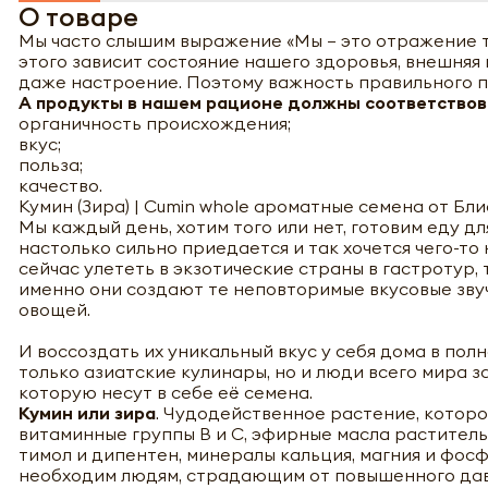
О товаре
Мы часто слышим выражение «Мы – это отражение то
этого зависит состояние нашего здоровья, внешняя
даже настроение. Поэтому важность правильного п
А продукты в нашем рационе должны соответствова
органичность происхождения;
вкус;
польза;
качество.
Кумин (Зира) | Cumin whole ароматные семена от Бли
Мы каждый день, хотим того или нет, готовим еду дл
настолько сильно приедается и так хочется чего-то
сейчас улететь в экзотические страны в гастротур, 
именно они создают те неповторимые вкусовые звуч
овощей.
И воссоздать их уникальный вкус у себя дома в пол
только азиатские кулинары, но и люди всего мира 
которую несут в себе её семена.
Кумин или зира
. Чудодейственное растение, которо
витаминные группы В и С, эфирные масла растительн
тимол и дипентен, минералы кальция, магния и фос
необходим людям, страдающим от повышенного давл