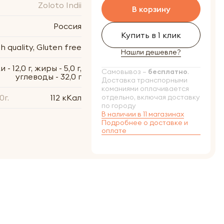
Zoloto Indii
В корзину
Россия
Купить в 1 клик
 quality, Gluten free
Нашли дешевле?
 - 12,0 г, жиры - 5,0 г,
Самовывоз –
бесплатно
.
углеводы - 32,0 г
Доставка транспорными
команиями оплачивается
0г.
112 кКал
отдельно, включая доставку
по городу
В наличии в 11 магазинах
Подробнее о доставке и
оплате