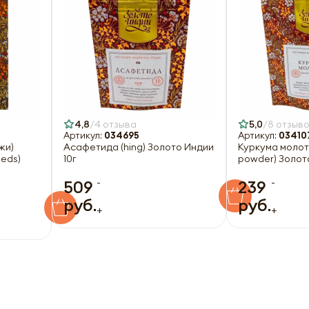
4,8
4 отзыва
5,0
8 отзыв
Артикул:
034695
Артикул:
03410
жи)
Асафетида (hing) Золото Индии
Куркума молота
eeds)
10г
powder) Золот
-
-
509
239
руб.
руб.
+
+