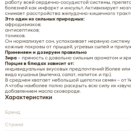
работу всей сердечно-сосудистой системы, препят
болезней как инфаркт и инсульт. Активизирует моз
снимает расстройства желудочно-кишечного тракт
Это один из сильных природных:
афродизиаков;
антисептиков;
тоников.
Он нормализует сон, успокаивает нервную систему
кожные покровы от прыщей, угревых сыпей и припух
Применяем и дозируем правильно
Зира
– пряность с довольно сильным ароматом и яр
Порция в блюдах зависит от:
индивидуальных вкусовых предпочтений (более или 
вида кушанья (выпечка, салат, напиток и пр.).
В среднем хватает небольшой щепотки семян – от ¼ 
А чтобы наиболее полно раскрыть всю силу их «звуч
добавлением масла сковороде.
Характеристики
Бренд
-
Страна