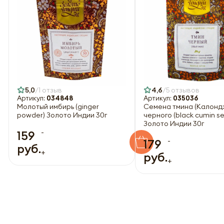
5,0
1 отзыв
4,6
5 отзывов
Артикул:
034848
Артикул:
035036
Молотый имбирь (ginger
Семена тмина (Калонд
powder) Золото Индии 30г
черного (black cumin s
Золото Индии 30г
-
159
-
179
руб.
+
руб.
+