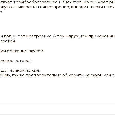
ствует тромбообразованию и значительно снижает ри
говую активность и пищеварение, выводит шлаки и ток
а.
 и повышает настроение. А при наружном применении
лостей.
ким ореховым вкусом.
менее острое);
до 1 чайной ложки.
ания», лучше предварительно обжарить на сухой или с
Кумин (зира) семена (cumin whole) Золото Индии 100г
+