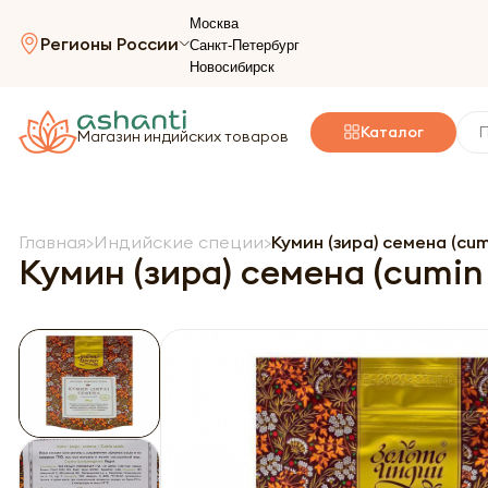
Москва
Регионы России
Санкт-Петербург
Новосибирск
Каталог
Магазин индийских товаров
Главная
Индийские специи
Кумин (зира) семена (cum
Кумин (зира) семена (cumin