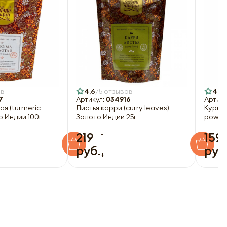
ов
4,6
5 отзывов
4,8
7
Артикул:
034916
Артику
я (turmeric
Листья карри (curry leaves)
Куркум
о Индии 100г
Золото Индии 25г
powder
-
219
159
руб.
руб
+