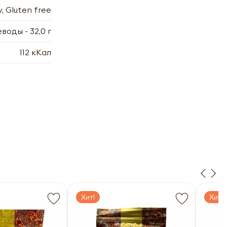
, Gluten free
х
леводы - 32,0 г
7.2006
7.2006
112 кКал
Хит!
Хит!