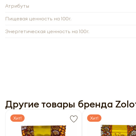
Атрибуты
Нажи
Пищевая ценность на 100г.
Нажи
перс
перс
года 
года 
опре
Энергетическая ценность на 100г.
опре
Запо
Запо
Другие товары бренда Zolot
Хит!
Хит!