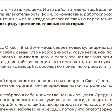
го, что мы кушаем». И это действительно так. Ведь и
 привлекательность форм, самочувствие, работоспосо
итания в жизни каждого человека сложно переоценит
ть ряду критериев, главные из которых:
сс Стайл | Bliss Style – ваш секрет новых кулинарных 
я себя и семьи. Это необходимость. Разумеется, нам п
 нового и неизведанного. И если у вас нет возможност
тогда индийские специи – это именно то, что вам нужн
ания, казалось бы, абсолютно привычного риса или т
ной мере поможет невероятная приправа Cumin (Jeera).
за неповторимые тонкие ореховые нотки и огромную по
е собрало в себе множество ценных веществ. Среди н
ого происхождения, куминовые альдегид и спирт, α- и
фора. Это настоящий эликсир здоровья и молодости. О
ения и заболеваний сердца, потому что благотворно