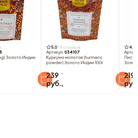
а
5,0
8 отзывов
4,6
5
Артикул:
034107
Артику
ng) Золото Индии
Куркума молотая (turmeric
Листья
powder) Золото Индии 100г
Золото
-
239
219
руб.
руб
+