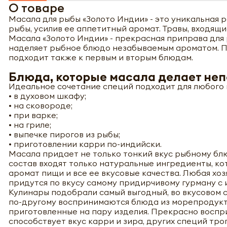
О товаре
Масала для рыбы «Золото Индии» - это уникальная 
рыбы, усилив ее аппетитный аромат. Травы, входящ
Масала «Золото Индии» - прекрасная приправа для
наделяет рыбное блюдо незабываемым ароматом. 
подходит также к первым и вторым блюдам.
Блюда, которые масала делает не
Идеальное сочетание специй подходит для любого 
• в духовом шкафу;
• на сковороде;
• при варке;
• на гриле;
• выпечке пирогов из рыбы;
• приготовлении карри по-индийски.
Масала придает не только тонкий вкус рыбному блю
состав входят только натуральные ингредиенты, ко
аромат пищи и все ее вкусовые качества. Любая хо
придутся по вкусу самому придирчивому гурману с
Кулинары подобрали самый выгодный, во вкусовом 
по-другому воспринимаются блюда из морепродуктов
приготовленные на пару изделия. Прекрасно воспр
способствует вкус карри и зира, других специй тр