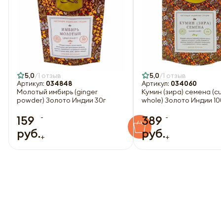
5,0
1 отзыв
5,0
1 отзыв
Артикул:
034848
Артикул:
034060
Молотый имбирь (ginger
Кумин (зира) семена (c
powder) Золото Индии 30г
whole) Золото Индии 10
-
-
159
389
руб.
руб.
+
+