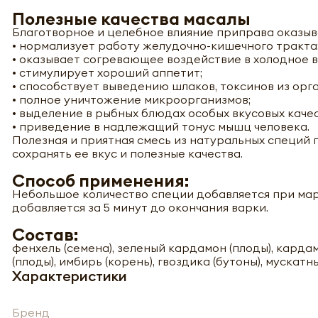
Полезные качества масалы
Благотворное и целебное влияние приправа оказывае
• нормализует работу желудочно-кишечного тракта
• оказывает согревающее воздействие в холодное в
• стимулирует хороший аппетит;
• способствует выведению шлаков, токсинов из орг
• полное уничтожение микроорганизмов;
• выделение в рыбных блюдах особых вкусовых качес
• приведение в надлежащий тонус мышц человека.
Полезная и приятная смесь из натуральных специй 
сохранять ее вкус и полезные качества.
Способ применения:
Небольшое количество специи добавляется при ма
добавляется за 5 минут до окончания варки.
Состав:
фенхель (семена), зеленый кардамон (плоды), кардам
(плоды), имбирь (корень), гвоздика (бутоны), мускатн
Характеристики
-
Бренд