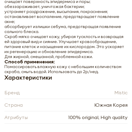
очищает поверхность эпидермиса и поры;
обеззараживает, уничтожая бактерии;
устраняет раздражение, высыпания, покраснения;
останавливает воспаление, предотвращает появление
акне;
абсорбирует излишки себума, предотвращая появление
сального блеска.
Скраб мягко очищает кожу, убирая тусклость и возвращая
ей здоровый вид и сияние. Улучшает кровообращение,
питание клеток и насыщение их кислородом. Это ускоряет
их регенерацию и обновление эпидермиса.
Для жирной, смешанной, проблемной кожи.
Способ применения:
Помассировать влажную кожу с небольшим количеством
скраба, смыть водой. Использовать до 2р/нед.
Характеристики
Бренд
Mistic
MISTIC Baking Powder Pore Scrub
Страна
Южная Корея
Глубокоочищающий содовый скраб для
лица 180г
Атрибуты
100% original, High quality
-
+