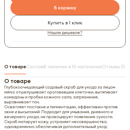
В корзину
Купить в 1 клик
Нашли дешевле?
О товаре
Состав
В наличии в 10 магазинах
Отзывы (1)
О товаре
Глубокоочищающий содовый скраб для ухода за лицом
мягко отшелушивает ороговевшие клеточки, вытягивает
комедоны и пробки кожного сала, загрязнения,
выравнивает тон.
Осветляет постакне и пигментацию, эффективен против
акне и высыпаний. Подходит для умывания, дневного и
вечернего ухода, не провоцирует появление сухости.
Скраб матирует кожу, устраняет несовершенства,
одновременно обеспечивая дополнительный уход: