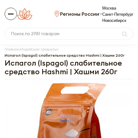
Москва
Регионы России
Санкт-Петербург
Новосибирск
Главная
Индийские продукты
Испагол (Ispagol) слабительное средство Hashmi | Хашми 260г
Испагол (Ispagol) слабительное
средство Hashmi | Хашми 260г