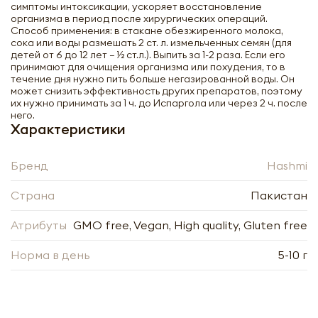
симптомы интоксикации, ускоряет восстановление
организма в период после хирургических операций.
Способ применения: в стакане обезжиренного молока,
сока или воды размешать 2 ст. л. измельченных семян (для
детей от 6 до 12 лет – ½ ст.л.). Выпить за 1-2 раза. Если его
принимают для очищения организма или похудения, то в
течение дня нужно пить больше негазированной воды. Он
может снизить эффективность других препаратов, поэтому
их нужно принимать за 1 ч. до Испаргола или через 2 ч. после
Испагол (Ispagol) слабительное
него.
средство Hashmi | Хашми 260г
Характеристики
-
+
Бренд
Hashmi
Страна
Пакистан
Атрибуты
GMO free, Vegan, High quality, Gluten free
Норма в день
5-10 г
Нажимая кнопку «Оформить», я даю своё согласие
на обработку моих персональных данных, в
Нажимая кнопку «Отправить», я даю своё согласие
соответствии с Федеральным законом от
на обработку моих персональных данных, в
27.07.2006 года № 152-ФЗ «О персональных
соответствии с Федеральным законом от