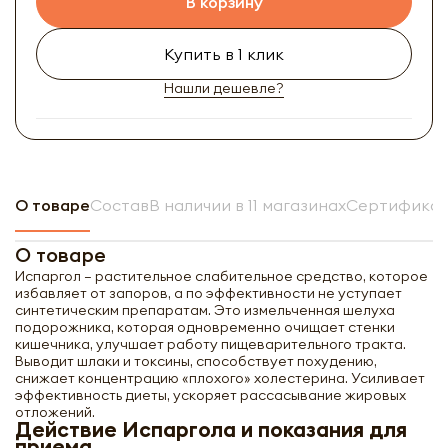
В корзину
Купить в 1 клик
Нашли дешевле?
О товаре
Состав
В наличии в 11 магазинах
Сертификат
О товаре
Испаргол – растительное слабительное средство, которое
избавляет от запоров, а по эффективности не уступает
синтетическим препаратам. Это измельченная шелуха
подорожника, которая одновременно очищает стенки
кишечника, улучшает работу пищеварительного тракта.
Выводит шлаки и токсины, способствует похудению,
снижает концентрацию «плохого» холестерина. Усиливает
эффективность диеты, ускоряет рассасывание жировых
отложений.
Действие Испаргола и показания для
приема