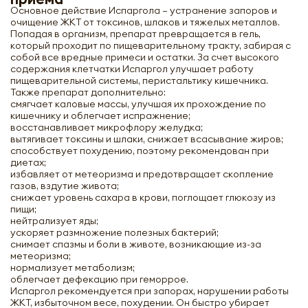
Основное действие Испаргола – устранение запоров и
очищение ЖКТ от токсинов, шлаков и тяжелых металлов.
Попадая в организм, препарат превращается в гель,
который проходит по пищеварительному тракту, забирая с
собой все вредные примеси и остатки. За счет высокого
содержания клетчатки Испаргол улучшает работу
пищеварительной системы, перистальтику кишечника.
Также препарат дополнительно:
смягчает каловые массы, улучшая их прохождение по
кишечнику и облегчает испражнение;
восстанавливает микрофлору желудка;
вытягивает токсины и шлаки, снижает всасывание жиров;
способствует похудению, поэтому рекомендован при
диетах;
избавляет от метеоризма и предотвращает скопление
газов, вздутие живота;
снижает уровень сахара в крови, поглощает глюкозу из
пищи;
нейтрализует яды;
ускоряет размножение полезных бактерий;
снимает спазмы и боли в животе, возникающие из-за
метеоризма;
нормализует метаболизм;
облегчает дефекацию при геморрое.
Испаргол рекомендуется при запорах, нарушении работы
ЖКТ, избыточном весе, похудении. Он быстро убирает