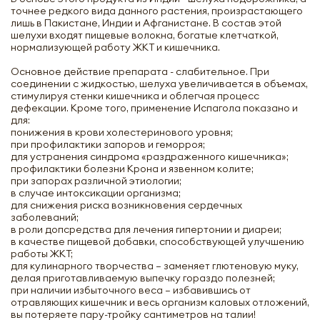
точнее редкого вида данного растения, произрастающего
лишь в Пакистане, Индии и Афганистане. В состав этой
шелухи входят пищевые волокна, богатые клетчаткой,
нормализующей работу ЖКТ и кишечника.
Основное действие препарата - слабительное. При
соединении с жидкостью, шелуха увеличивается в объемах,
стимулируя стенки кишечника и облегчая процесс
дефекации. Кроме того, применение Испагола показано и
для:
понижения в крови холестеринового уровня;
при профилактики запоров и геморроя;
для устранения синдрома «раздраженного кишечника»;
профилактики болезни Крона и язвенном колите;
при запорах различной этиологии;
в случае интоксикации организма;
для снижения риска возникновения сердечных
заболеваний;
в роли допсредства для лечения гипертонии и диареи;
в качестве пищевой добавки, способствующей улучшению
работы ЖКТ;
для кулинарного творчества – заменяет глютеновую муку,
делая приготавливаемую выпечку гораздо полезней;
при наличии избыточного веса – избавившись от
отравляющих кишечник и весь организм каловых отложений,
вы потеряете пару-тройку сантиметров на талии!