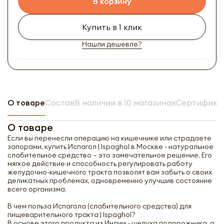
В корзину
Купить в 1 клик
Нашли дешевле?
О товаре
Состав
В наличии в 10 магазинах
Сертификат
О товаре
Если вы перенесли операцию на кишечнике или страдаете
запорами, купить Испагол | Ispaghol в Москве - натуральное
слабительное средство – это замечательное решение. Его
мягкое действие и способность регулировать работу
желудочно-кишечного тракта позволят вам забыть о своих
деликатных проблемах, одновременно улучшив состояние
всего организма.
В чем польза Испагола (слабительного средства) для
пищеварительного тракта | Ispaghol?
В основе этого продукта из Индии - шелуха подорожника, а