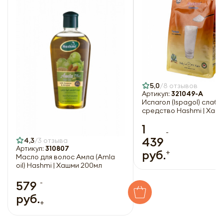
5,0
8 отзывов
Артикул:
321049-A
Испагол (Ispagol) слаб
средство Hashmi | Хаш
1
-
439
4,3
3 отзыва
Артикул:
310807
+
руб.
Масло для волос Амла (Amla
oil) Hashmi | Хашми 200мл
-
579
руб.
+