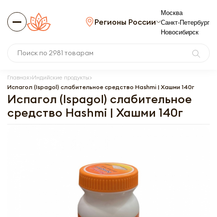
Москва
Регионы России
Санкт-Петербург
Новосибирск
Главная
Индийские продукты
Испагол (Ispagol) слабительное средство Hashmi | Хашми 140г
Испагол (Ispagol) слабительное
средство Hashmi | Хашми 140г