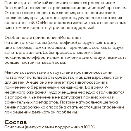
Помните, что забитый кишечник является рассадником
бактерий и токсинов, отравляющих человеческий организм.
Отсюда такие неприятные явления, как аллергические
проявления, прыщи, кожная сухость, ухудшение состояния
волос и ногтей. С «Испаголом» вы избавитесь от неприятных
симптомов и вернете утраченное здоровье!
Особенности применения «Испагола»
На один стакан воды (сока, кефира) следует взять одну -
две столовые ложки порошка. Перемешав состав, следует
выпить его залпом. Дабы процесс очищения был
максимально эффективным, в течение дня следует выпивать
больше чистой питьевой воды.
Мягкое воздействие и отсутствие противопоказаний
позволяют использовать средство, как для взрослых, так и
для детей. А еще оно не имеет противопоказаний к
Испагол (Ispagol) слабительное
применению беременными женщинами. Во время 9-
средство Hashmi | Хашми 140г
месячного ожидания чуда женщины нередко сталкиваются
с запорами, чье лечение не допускает приема химии и
сомнительных препаратов. Потому натуральная шелуха
семян подорожника способна стать настоящим спасением
-
+
при решении деликатной проблемы.
Состав
Псиллиум (шелуха семян подорожника 100%).