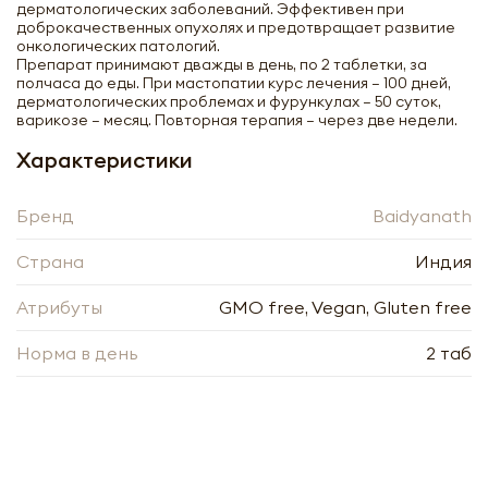
дерматологических заболеваний. Эффективен при
доброкачественных опухолях и предотвращает развитие
онкологических патологий.
Препарат принимают дважды в день, по 2 таблетки, за
полчаса до еды. При мастопатии курс лечения – 100 дней,
дерматологических проблемах и фурункулах – 50 суток,
варикозе – месяц. Повторная терапия – через две недели.
Характеристики
Бренд
Baidyanath
Страна
Индия
Атрибуты
GMO free, Vegan, Gluten free
Норма в день
2 таб
Канчнар гуггулу для предупреждения
варикоза и геморроя (Kanchnar
Guggulu) Baidyanath | Бэйдинат 80 таб
-
+