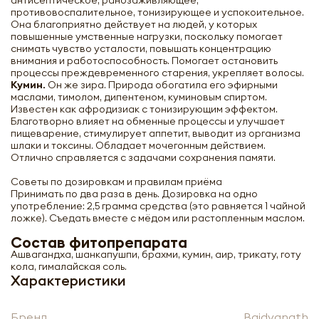
антисептическое, ранозаживляющее,
противовоспалительное, тонизирующее и успокоительное.
Она благоприятно действует на людей, у которых
повышенные умственные нагрузки, поскольку помогает
снимать чувство усталости, повышать концентрацию
внимания и работоспособность. Помогает остановить
процессы преждевременного старения, укрепляет волосы.
Кумин.
Он же зира. Природа обогатила его эфирными
маслами, тимолом, дипентеном, куминовым спиртом.
Известен как афродизиак с тонизирующим эффектом.
Благотворно влияет на обменные процессы и улучшает
пищеварение, стимулирует аппетит, выводит из организма
шлаки и токсины. Обладает мочегонным действием.
Отлично справляется с задачами сохранения памяти.
Советы по дозировкам и правилам приёма
Сарасват чурна (Saraswat churna) от
Принимать по два раза в день. Дозировка на одно
депрессии Baidyanath | Бэйдинат 60г
употребление: 2,5 грамма средства (это равняется 1 чайной
ложке). Съедать вместе с мёдом или растопленным маслом.
-
+
Состав фитопрепарата
Ашвагандха, шанкапушпи, брахми, кумин, аир, трикату, готу
кола, гималайская соль.
Характеристики
Бренд
Baidyanath