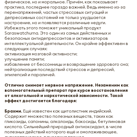
физическое, но и моральное. Причём, как показывает
практика, последнее гораздо важней. Ведь именно из-за
перенапряжений, частых стрессовых ситуаций и
депрессивных состояний не только ухудшается
настроение, но и появляются различные недуги.
Избежать этого поможет уникальный продукт
Saraswatchurna. Это один из самых действенных и
безопасных антидепрессантов и активизаторов
интеллектуальной деятельности. Он крайне эффективен в
следующих случаях:
активизация мозговой активности;
улучшение памяти;
избавление от бессонницы и возвращение здорового сна;
нейтрализация последствий стрессов и депрессий,
эпилепсий и параличей.
Отлично снимает нервное напряжение. Незаменим как
вспомогательный препарат при курсе восстановления
от алкогольной и наркотической зависимости. Такой
эффект достигается благодаря:
Брахми.
Ещё известен как щитолистник индийский.
Содержит множество полезных веществ, таких как
гликозиды, сапонины, алкалоиды, бакосиды, бетулиновая
кислота. Сильнейший природный антиоксидант, в числе
полезных действий которого ещё и омолаживающее,