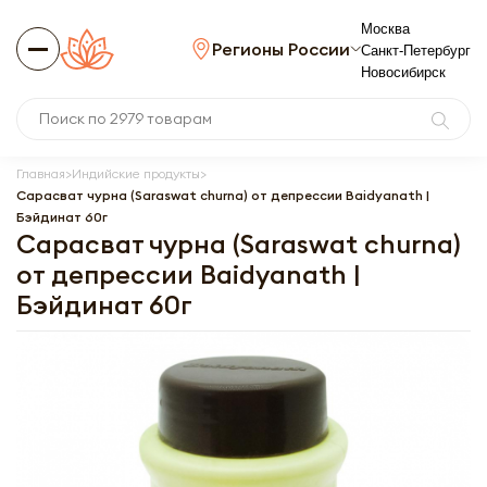
Москва
Регионы России
Санкт-Петербург
Новосибирск
Главная
Индийские продукты
Сарасват чурна (Saraswat churna) от депрессии Baidyanath |
Бэйдинат 60г
Сарасват чурна (Saraswat churna)
от депрессии Baidyanath |
Бэйдинат 60г