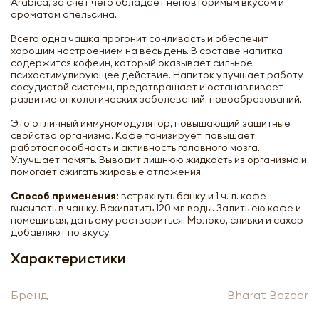
Arabica, за счет чего обладает неповторимым вкусом и
ароматом апельсина.
Всего одна чашка прогонит сонливость и обеспечит
хорошим настроением на весь день. В составе напитка
содержится кофеин, который оказывает сильное
психостимулирующее действие. Напиток улучшает работу
сосудистой системы, предотвращает и останавливает
развитие онкологических заболеваний, новообразований.
Это отличный иммуномодулятор, повышающий защитные
свойства организма. Кофе тонизирует, повышает
работоспособность и активность головного мозга.
Улучшает память. Выводит лишнюю жидкость из организма и
помогает сжигать жировые отложения.
Способ применения:
встряхнуть банку и 1 ч. л. кофе
высыпать в чашку. Вскипятить 120 мл воды. Залить ею кофе и
помешивая, дать ему раствориться. Молоко, сливки и сахар
добавляют по вкусу.
Характеристики
Бренд
Bharat Bazaar
Кофе натуральный со вкусом
апельсина и шоколада Бхарат Базар |