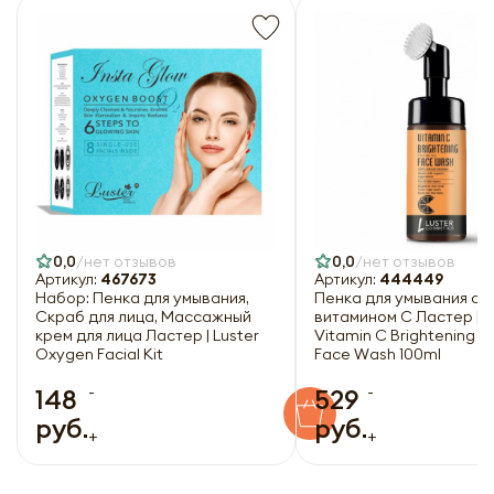
0,0
нет отзывов
0,0
нет отзывов
Артикул:
467673
Артикул:
444449
Набор: Пенка для умывания,
Пенка для умывания с
Скраб для лица, Массажный
витамином С Ластер | L
крем для лица Ластер | Luster
Vitamin C Brightening 
Oxygen Facial Kit
Face Wash 100ml
-
-
148
529
руб.
руб.
+
+