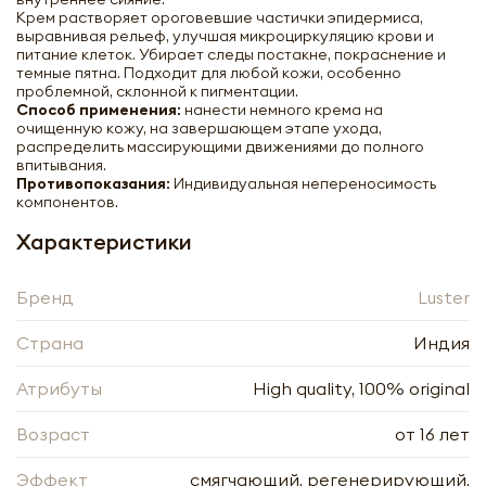
Крем растворяет ороговевшие частички эпидермиса,
выравнивая рельеф, улучшая микроциркуляцию крови и
питание клеток. Убирает следы постакне, покраснение и
темные пятна. Подходит для любой кожи, особенно
проблемной, склонной к пигментации.
Способ применения:
нанести немного крема на
очищенную кожу, на завершающем этапе ухода,
распределить массирующими движениями до полного
впитывания.
Противопоказания:
Индивидуальная непереносимость
компонентов.
Характеристики
Бренд
Luster
Крем для лица против акне и
Страна
Индия
пигментации Ластер | Luster Lacto Dark
Spot Remover Cream 60ml
Атрибуты
High quality, 100% original
-
+
Возраст
от 16 лет
Эффект
смягчающий, регенерирующий,