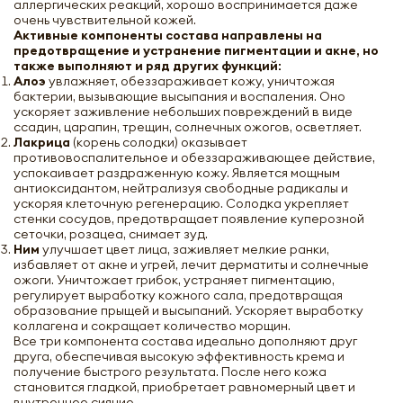
аллергических реакций, хорошо воспринимается даже
очень чувствительной кожей.
Активные компоненты состава направлены на
предотвращение и устранение пигментации и акне, но
также выполняют и ряд других функций:
Алоэ
увлажняет, обеззараживает кожу, уничтожая
бактерии, вызывающие высыпания и воспаления. Оно
ускоряет заживление небольших повреждений в виде
ссадин, царапин, трещин, солнечных ожогов, осветляет.
Лакрица
(корень солодки) оказывает
противовоспалительное и обеззараживающее действие,
успокаивает раздраженную кожу. Является мощным
антиоксидантом, нейтрализуя свободные радикалы и
ускоряя клеточную регенерацию. Солодка укрепляет
стенки сосудов, предотвращает появление куперозной
сеточки, розацеа, снимает зуд.
Ним
улучшает цвет лица, заживляет мелкие ранки,
избавляет от акне и угрей, лечит дерматиты и солнечные
ожоги. Уничтожает грибок, устраняет пигментацию,
регулирует выработку кожного сала, предотвращая
образование прыщей и высыпаний. Ускоряет выработку
коллагена и сокращает количество морщин.
Все три компонента состава идеально дополняют друг
друга, обеспечивая высокую эффективность крема и
получение быстрого результата. После него кожа
становится гладкой, приобретает равномерный цвет и
внутреннее сияние.