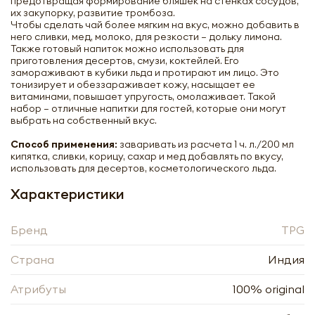
предотвращая формирование бляшек на стенках сосудов,
их закупорку, развитие тромбоза.
Чтобы сделать чай более мягким на вкус, можно добавить в
него сливки, мед, молоко, для резкости – дольку лимона.
Также готовый напиток можно использовать для
приготовления десертов, смузи, коктейлей. Его
замораживают в кубики льда и протирают им лицо. Это
тонизирует и обеззараживает кожу, насыщает ее
Подарочный Набор Чая Уикэнд
витаминами, повышает упругость, омолаживает. Такой
Клддекция 3 в 1 Уикэнд во Франции
набор – отличные напитки для гостей, которые они могут
Уикэнд в Италии Уикэнд в Турции ТПГ |
выбрать на собственный вкус.
TPG Weekend Collection Tea Gift set 3 in
1 France Italiy Turkey 150g
Способ применения:
заваривать из расчета 1 ч. л./200 мл
кипятка, сливки, корицу, сахар и мед добавлять по вкусу,
-
+
использовать для десертов, косметологического льда.
Характеристики
Бренд
TPG
Страна
Индия
Нажимая кнопку «Оформить», я даю своё согласие
на обработку моих персональных данных, в
Нажимая кнопку «Отправить», я даю своё согласие
Атрибуты
100% original
соответствии с Федеральным законом от
на обработку моих персональных данных, в
27.07.2006 года № 152-ФЗ «О персональных
соответствии с Федеральным законом от