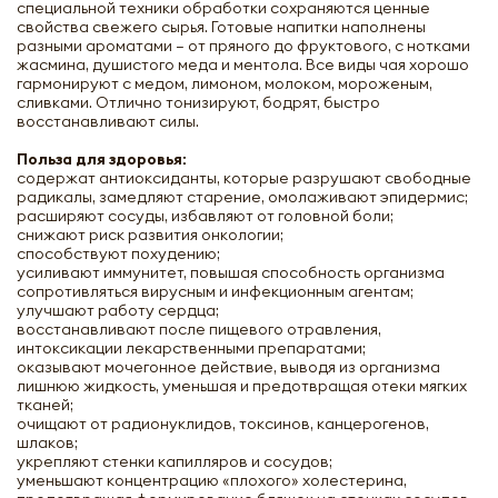
специальной техники обработки сохраняются ценные
свойства свежего сырья. Готовые напитки наполнены
разными ароматами – от пряного до фруктового, с нотками
жасмина, душистого меда и ментола. Все виды чая хорошо
гармонируют с медом, лимоном, молоком, мороженым,
сливками. Отлично тонизируют, бодрят, быстро
восстанавливают силы.
Польза для здоровья:
содержат антиоксиданты, которые разрушают свободные
радикалы, замедляют старение, омолаживают эпидермис;
расширяют сосуды, избавляют от головной боли;
снижают риск развития онкологии;
способствуют похудению;
усиливают иммунитет, повышая способность организма
сопротивляться вирусным и инфекционным агентам;
улучшают работу сердца;
восстанавливают после пищевого отравления,
интоксикации лекарственными препаратами;
оказывают мочегонное действие, выводя из организма
лишнюю жидкость, уменьшая и предотвращая отеки мягких
тканей;
очищают от радионуклидов, токсинов, канцерогенов,
шлаков;
укрепляют стенки капилляров и сосудов;
уменьшают концентрацию «плохого» холестерина,