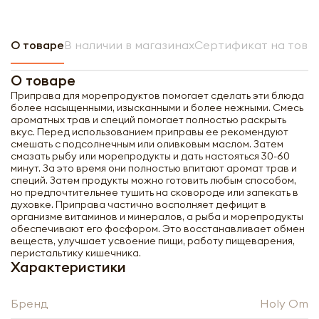
О товаре
В наличии в магазинах
Сертификат на това
О товаре
Приправа для морепродуктов помогает сделать эти блюда
более насыщенными, изысканными и более нежными. Смесь
ароматных трав и специй помогает полностью раскрыть
вкус. Перед использованием приправы ее рекомендуют
смешать с подсолнечным или оливковым маслом. Затем
смазать рыбу или морепродукты и дать настояться 30-60
минут. За это время они полностью впитают аромат трав и
специй. Затем продукты можно готовить любым способом,
но предпочтительнее тушить на сковороде или запекать в
духовке. Приправа частично восполняет дефицит в
организме витаминов и минералов, а рыба и морепродукты
обеспечивают его фосфором. Это восстанавливает обмен
веществ, улучшает усвоение пищи, работу пищеварения,
перистальтику кишечника.
Характеристики
Бренд
Holy Om