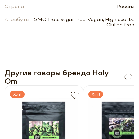
Страна
Россия
Атрибуты
GMO free, Sugar free, Vegan, High quality,
Gluten free
Приправа для морепродуктов Holy Om
| Холи Ом 30г
Другие товары бренда Holy
Om
-
+
Хит!
Хит!
Нажимая кнопку «Оформить», я даю своё согласие