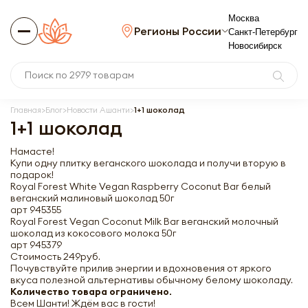
Москва
Регионы России
Санкт-Петербург
Новосибирск
Главная
Блог
Новости Ашанти
1+1 шоколад
1+1 шоколад
Намасте!
Купи одну плитку веганского шоколада и получи вторую в
подарок!
Royal Forest White Vegan Raspberry Coconut Bar белый
веганский малиновый шоколад 50г
арт 945355
Royal Forest Vegan Coconut Milk Bar веганский молочный
шоколад из кокосового молока 50г
арт 945379
Стоимость 249руб.
Почувствуйте прилив энергии и вдохновения от яркого
вкуса полезной альтернативы обычному белому шоколаду.
Количество товара ограничено.
Всем Шанти! Ждём вас в гости!