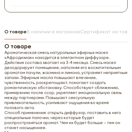
О товаре
В наличии в магазинах
Сертификат на това
О товаре
Ароматическая смесь натуральных эфирных масел
«Афродизиак» находится в элегантном диффузоре.
Действия состава хватает на 3-4 месяца. Смесь масел
дезодорирует помещение, наполняя его восхитительным
ароматом пачули, жасмина и лимона, устраняет неприятные
запахи. Эфирные масла повышают влечение,
чувственность, раскрепощают, помогают создать
романтическую обстановку. Способствуют сближению,
примирению после ссор, укрепляет эмоциональную связь
между партнерами. Повышают сексуальную
привлекательность, усиливают ощущения во время
полового акта.
Способ применения: открыть диффузор, поставить в него
специальные палочки, через которые будет
распространяться аромат. Чем их будет больше – тем он
станет насыщеннее.