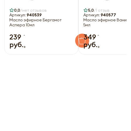
0,0
нет отзывов
5,0
1 отзыв
Артикул:
940539
Артикул:
940577
Масло эфирное Бергамот
Масло эфирное Ваниль
Аспера 10мл
5мл
-
-
239
349
руб.
руб.
+
+