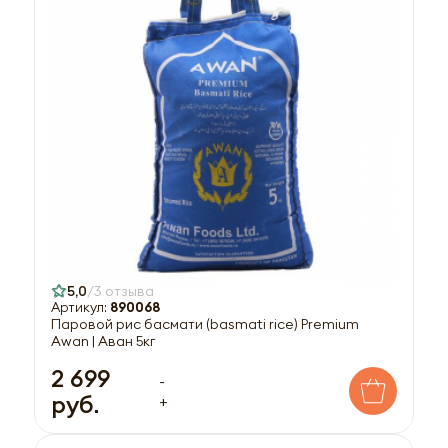
5,0
3 отзыва
Артикул:
890068
Паровой рис басмати (basmati rice) Premium
Awan | Аван 5кг
2 699
-
руб.
+