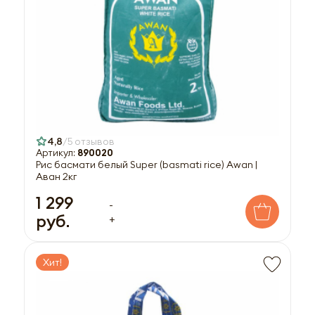
4,8
5 отзывов
Артикул:
890020
Рис басмати белый Super (basmati rice) Awan |
Аван 2кг
1 299
-
руб.
+
Хит!