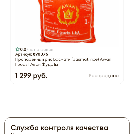
0,0
нет отзывов
Артикул:
890075
Пропаренный рис Басмати (basmati rice) Awan
Foods | Аван Фудс 1кг
1 299 руб.
Распродано
Служба контроля качества