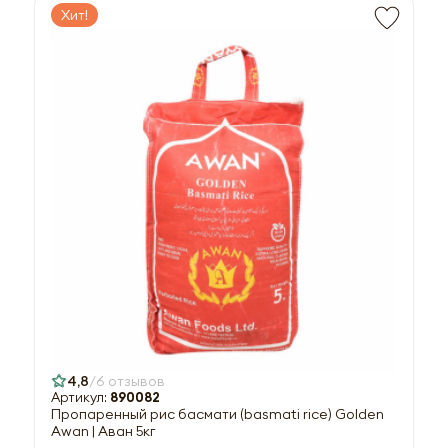
Хит!
4,8
6 отзывов
Артикул:
890082
Пропаренный рис басмати (basmati rice) Golden
Awan | Аван 5кг