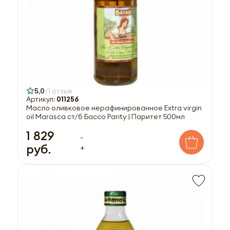
5,0
1 отзыв
Артикул:
011256
Масло оливковое нерафинированное Extra virgin
oil Marasca ст/б Бассо Parity | Паритет 500мл
1 829
-
руб.
+