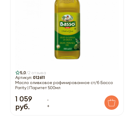
5,0
2 отзыва
Артикул:
012611
Масло оливковое рафинированное ст/б Бассо
Parity | Паритет 500мл
1 059
-
руб.
+