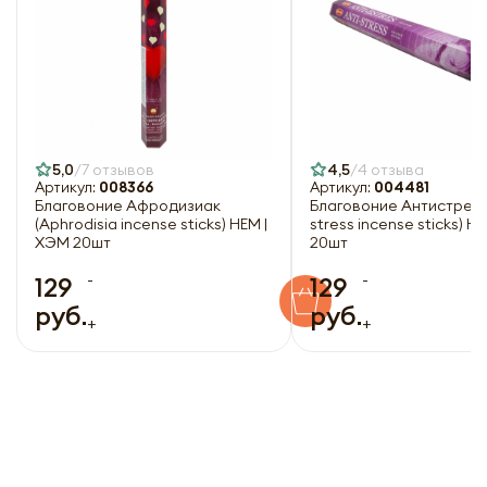
5,0
7 отзывов
4,5
4 отзыва
Артикул:
008366
Артикул:
004481
Благовоние Афродизиак
Благовоние Антистресс 
(Aphrodisia incense sticks) HEM |
stress incense sticks) H
ХЭМ 20шт
20шт
-
-
129
129
руб.
руб.
+
+