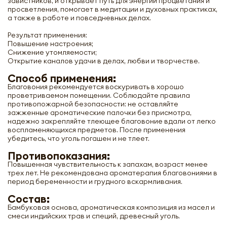
завистников, и открывает путь для энергий процветания и
просветления, помогает в медитации и духовных практиках,
а также в работе и повседневных делах.
Результат применения:
Повышение настроения;
Снижение утомляемости;
Открытие каналов удачи в делах, любви и творчестве.
Способ применения:
Благовония рекомендуется воскуривать в хорошо
проветриваемом помещении. Соблюдайте правила
противопожарной безопасности: не оставляйте
зажженные ароматические палочки без присмотра,
надежно закрепляйте тлеющее благовоние вдали от легко
воспламеняющихся предметов. После применения
убедитесь, что уголь погашен и не тлеет.
Противопоказания:
Повышенная чувствительность к запахам, возраст менее
трех лет. Не рекомендована ароматерапия благовониями в
период беременности и грудного вскармливания.
Состав:
Бамбуковая основа, ароматическая композиция из масел и
смеси индийских трав и специй, древесный уголь.