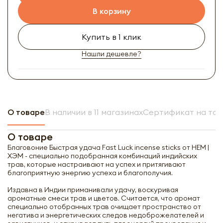
В корзину
Купить в 1 клик
Нашли дешевле?
О товаре
В наличии в 11 магазинах
Сертификат на то
О товаре
Благовоние Быстрая удача Fast Luck incense sticks от HEM |
ХЭМ - специально подобранная комбинаций индийских
трав, которые настраивают на успех и притягивают
благоприятную энергию успеха и благополучия.
Издавна в Индии приманивали удачу, воскуривая
ароматные смеси трав и цветов. Считается, что аромат
специально отобранных трав очищает пространство от
негатива и энергетических следов недоброжелателей и