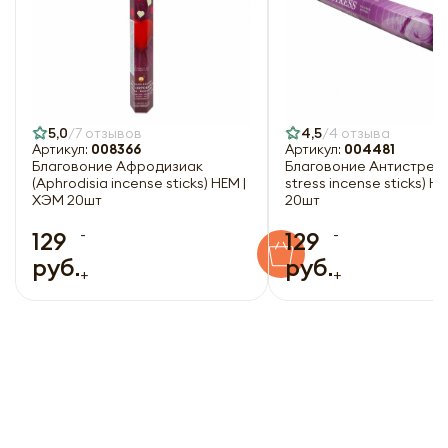
5,0
7 отзывов
4,5
4 отзыва
Артикул:
008366
Артикул:
004481
Благовоние Афродизиак
Благовоние Антистресс 
(Aphrodisia incense sticks) HEM |
stress incense sticks) H
ХЭМ 20шт
20шт
-
-
129
129
руб.
руб.
+
+