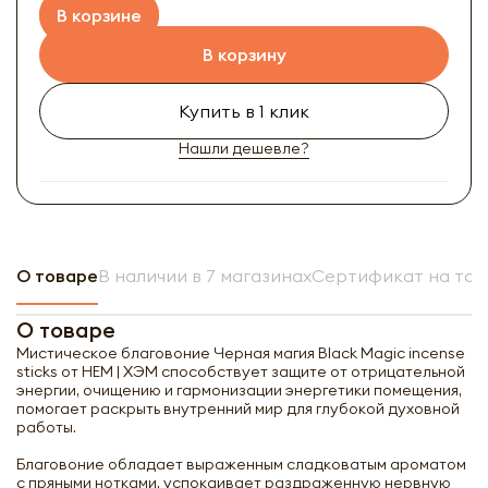
В корзине
В корзину
Купить в 1 клик
Нашли дешевле?
О товаре
В наличии в 7 магазинах
Сертификат на тов
О товаре
Мистическое благовоние Черная магия Black Magic incense
sticks от HEM | ХЭМ способствует защите от отрицательной
энергии, очищению и гармонизации энергетики помещения,
помогает раскрыть внутренний мир для глубокой духовной
работы.
Благовоние обладает выраженным сладковатым ароматом
с пряными нотками, успокаивает раздраженную нервную